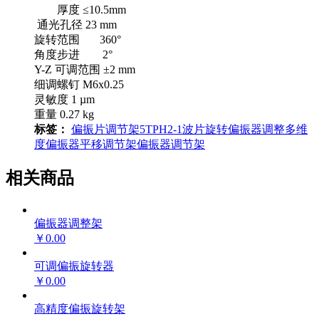
厚度 ≤10.5mm
通光孔径 23 mm
旋转范围 360°
角度步进 2°
Y-Z 可调范围 ±2 mm
细调螺钉 M6x0.25
灵敏度 1 µm
重量 0.27 kg
标签：
偏振片调节架
5TPH2-1
波片旋转
偏振器调整
多维
度偏振器平移调节架
偏振器调节架
相关商品
偏振器调整架
￥0.00
可调偏振旋转器
￥0.00
高精度偏振旋转架