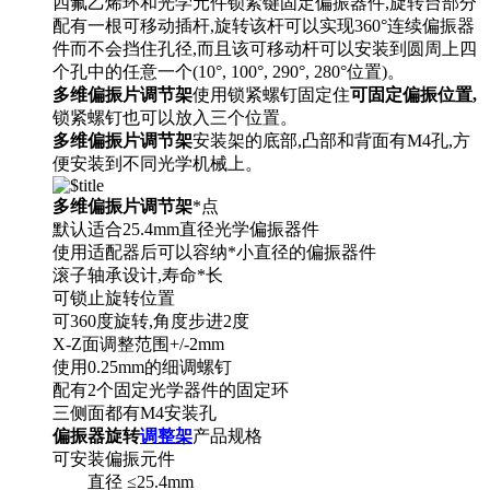
四氟乙烯环和光学元件锁紧键固定偏振器件,旋转台部分
配有一根可移动插杆,旋转该杆可以实现360°连续偏振器
件而不会挡住孔径,而且该可移动杆可以安装到圆周上四
个孔中的任意一个(10°, 100°, 290°, 280°位置)。
多维偏振片调节架
使用锁紧螺钉固定住
可固定偏振位置,
锁紧螺钉也可以放入三个位置。
多维偏振片调节架
安装架的底部,凸部和背面有M4孔,方
便安装到不同光学机械上。
多维偏振片调节架
*点
默认适合25.4mm直径光学偏振器件
使用适配器后可以容纳*小直径的偏振器件
滚子轴承设计,寿命*长
可锁止旋转位置
可360度旋转,角度步进2度
X-Z面调整范围+/-2mm
使用0.25mm的细调螺钉
配有2个固定光学器件的固定环
三侧面都有M4安装孔
偏振器旋转
调整架
产品规格
可安装偏振元件
直径 ≤25.4mm