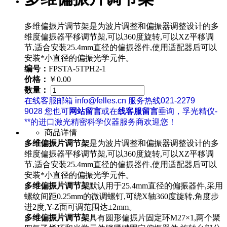
多维偏振片调节架是为波片调整和偏振器调整设计的多
维度偏振器平移调节架,可以360度旋转,可以XZ平移调
节,适合安装25.4mm直径的偏振器件,使用适配器后可以
安装*小直径的偏振光学元件。
编号：
FPSTA-5TPH2-1
价格：
￥0.00
数量：
在线客服邮箱 info@felles.cn 服务热线021-2279
9028 您也可
网站留言
或在
线客服留言
垂询，孚光精仪-
**的进口激光精密科学仪器服务商欢迎您！
商品详情
多维偏振片调节架
是为波片调整和偏振器调整设计的多
维度偏振器平移调节架,可以360度旋转,可以XZ平移调
节,适合安装25.4mm直径的偏振器件,使用适配器后可以
安装*小直径的偏振光学元件。
多维偏振片调节架
默认用于25.4mm直径的偏振器件,采用
螺纹间距0.25mm的微调螺钉,可绕X轴360度旋转,角度步
进2度,Y-Z面可调范围达±2mm。
多维偏振片调节架
具有圆形偏振片固定环M27×1,两个聚