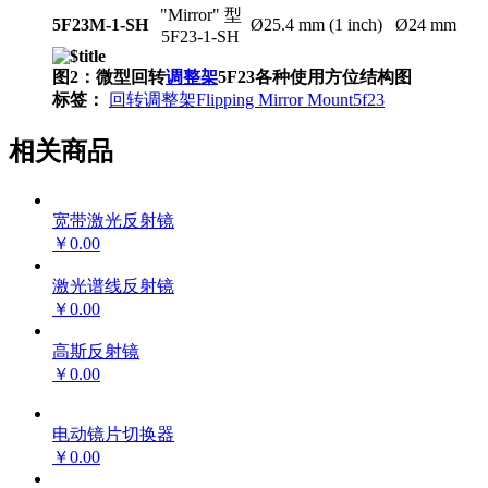
"Mirror" 型
5F23M-1-SH
Ø25.4 mm (1 inch)
Ø24 mm
5F23-1-SH
图2：微型
回转
调整架
5F23各种使用方位结构图
标签：
回转调整架
Flipping Mirror Mount
5f23
相关商品
宽带激光反射镜
￥0.00
激光谱线反射镜
￥0.00
高斯反射镜
￥0.00
电动镜片切换器
￥0.00