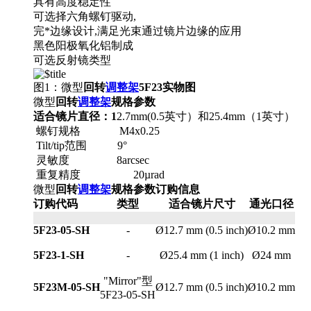
具有高度稳定性
可选择六角螺钉驱动,
完*边缘设计,满足光束通过镜片边缘的应用
黑色阳极氧化铝制成
可选反射镜类型
图1：微型
回转
调整架
5F23实物图
微型
回转
调整架
规格参数
适合镜片直径：1
2.7mm(0.5英寸）和25.4mm（1英寸）
螺钉规格 M4x0.25
Tilt/tip范围 9°
灵敏度 8arcsec
重复精度 20µrad
微型
回转
调整架
规格参数订购信息
订购代码
类型
适合镜片尺寸
通光口径
5F23-05-SH
-
Ø12.7 mm (0.5 inch)
Ø10.2 mm
5F23-1-SH
-
Ø25.4 mm (1 inch)
Ø24 mm
"Mirror"型
5F23M-05-SH
Ø12.7 mm (0.5 inch)
Ø10.2 mm
5F23-05-SH