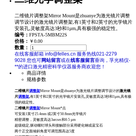
二维镜片调整架Mirror Mount是zhuanye为激光镜片调整
调节设计的激光镜片调整架,有1英寸和2英寸的光学镜片
安装孔,灵敏度高达3秒和1µm,具有极强的稳定性。
编号：
FPSTA-5MBM22S
价格：
￥0.00
数量：
在线客服邮箱 info@felles.cn 服务热线021-2279
9028 您也可
网站留言
或在
线客服留言
垂询，孚光精仪-
**的进口激光精密科学仪器服务商欢迎您！
商品详情
规格参数
二维镜片
调整架
Mirror Mount是zhuanye为激光镜片调整调节设计的
激光镜
片
调整架
,
有1英寸和2英寸的光学镜片安装孔,灵敏度高达3秒和1µm,具有极
强的稳定性。
二维镜片
调整架
Mirror Mount*点
可安装1英寸25.4mm 或2英寸50.8mm光学镜片
精密调整，灵敏度高达3arcsec和0.5 µm
超级稳定,驱动螺钉球头和接触部分采用硬化钢或蓝宝石
两个正交面倾斜角度可调范围高达5度