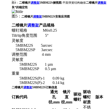
图4：
二维镜片
调整架
5MBM22S侧视图-
平面弹簧结构确保
二维镜片
调整架
良*的稳定性
图5：
二维镜片
调整架
5MBM22S安装应用图
二维镜片
调整架
产品规格
螺钉规格 M6x0.25
Tilt/tip角度范围 5°
灵敏度
5MBM22S 5arcsec
5MBM22SP 3arcsec
调整范围 4 mm
灵敏度
5MBM22S 1 µm
5MBM22SP 0.5 µm
重量
5MBM22S(P)-1 0.09 kg
5MBM22S(P)-2 0.14 kg
二维镜片
调整架
5MBM22S订购信息
通光
镜片
驱动
驱动
订购代码
孔
直
螺钉
版本
螺钉
径,mm
径,mm
材质
不锈