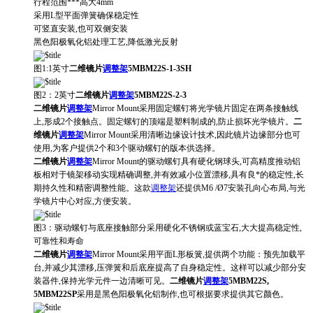
行程范围***高大4mm
采用L型平面弹簧确保稳定性
可竖直安装,也可双侧安装
黑色阳极氧化铝处理工艺,降低激光反射
图1:1英寸
二维镜片
调整架
5MBM22S-1-3SH
图2：
2英寸
二维镜片
调整架
5MBM22S-2-3
二维镜片
调整架
Mirror Mount采用固定螺钉将光学镜片固定在两条接触线
上,形成2个接触点。固定螺钉的顶端是塑料制成的,防止损坏光学镜片。
二
维镜片
调整架
Mirror Mount采用清晰边缘设计技术,因此镜片边缘部分也可
使用,为客户提供2个和3个驱动螺钉的版本供选择。
二维镜片
调整架
Mirror Mount的驱动螺钉具有硬化钢球头,可高精度推动铝
板相对于镜架移动实现精确调整,并有效减小位置漂移,具有良*的稳定性,长
期持久性和精密调整性能。这款
调整架
还提供M6 /Ø7安装孔向心布局,与光
学镜片中心对应,方便安装。
图3：
驱动螺钉与底座接触部分采用硬化不锈钢或蓝宝石,大大提高稳定性,
可靠性和寿命
二维镜片
调整架
Mirror Mount采用平面L形板簧,提供两个功能：预先加载平
台,并减少其漂移,压弹簧和后底座提高了自身稳定性。这样可以减少部分安
装器件,保持光学元件一边清晰可见。
二维镜片
调整架
5MBM22S,
5MBM22SP
采用是黑色阳极氧化铝制作,也可根据要求提供其它颜色。