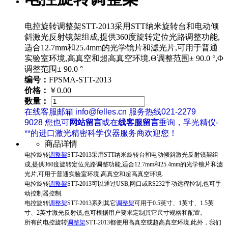
电控旋转调整架STT-2013采用STT纳米旋转台和电动倾
斜激光反射镜架组成,提供360度旋转定位光路调整功能,
适合12.7mm和25.4mm的光学镜片和滤光片,可用于普通
实验室环境,高真空和超高真空环境.Θ调整范围± 90.0 °,Φ
调整范围± 90.0 °
编号：
FPSMA-STT-2013
价格：
￥0.00
数量：
在线客服邮箱 info@felles.cn 服务热线021-2279
9028 您也可
网站留言
或在
线客服留言
垂询，孚光精仪-
**的进口激光精密科学仪器服务商欢迎您！
商品详情
电控旋转
调整架
STT-2013采用STT纳米旋转台和电动倾斜激光反射镜架组
成,提供360度旋转定位光路调整功能,适合12.7mm和25.4mm的光学镜片和滤
光片,可用于普通实验室环境,高真空和超高真空环境.
电控旋转
调整架
STT-2013
可以通过USB,网口或RS232手动远程控制,也可手
动控制器控制.
电控旋转
调整架
STT-2013
系列其它
调整架
可用于0.5英寸、1英寸、1.5英
寸、2英寸激光反射镜,也可根据用户要求定制其它尺寸规格和配置。
所有的
电控旋转
调整架
STT-2013
都使用高真空或超高真空环境,此外，我们