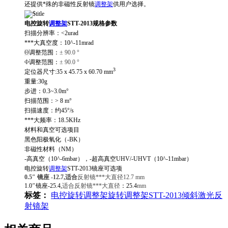
还提供*殊的非磁性反射镜
调整架
供用户选择。
电控旋转
调整架
STT-2013规格参数
扫描分辨率：<2urad
***大真空度：10^-11mrad
Θ
调整范围：
± 90.0 °
Φ
调整范围：
± 90.0 °
3
定位器尺寸:35 x 45.75 x 60.70 mm
重量:30g
步进：0.3~3.0
m°
扫描范围：> 8 m°
扫描速度：约45°/s
***大频率：18.5KHz
材料和真空可选项目
黑色阳极氧化（-BK）
非磁性材料（NM）
-高真空（10^-6mbar），-超高真空UHV/-UHVT（10^-11mbar）
电控旋转
调整架
STT-2013
镜座可选项
0.5″ 镜座 -12.7,适合
反射镜***大直径12.7 mm
1.0
″
镜座-25.4,
适合反射镜***大直径
：25.4
mm
标签：
电控旋转调整架
旋转调整架
STT-2013
倾斜激光反
射镜架