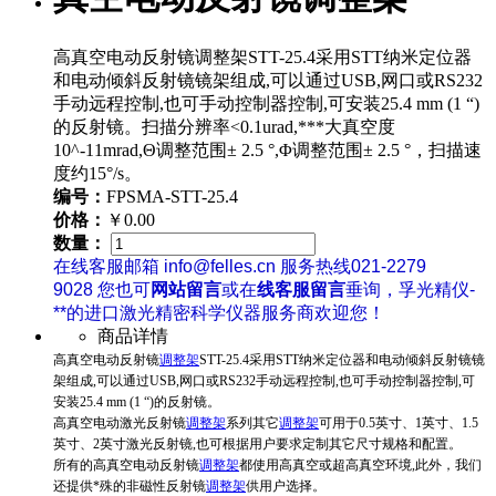
高真空电动反射镜调整架STT-25.4采用STT纳米定位器
和电动倾斜反射镜镜架组成,可以通过USB,网口或RS232
手动远程控制,也可手动控制器控制,可安装25.4 mm (1 “)
的反射镜。扫描分辨率<0.1urad,***大真空度
10^-11mrad,Θ调整范围± 2.5 °,Φ调整范围± 2.5 °，扫描速
度约15°/s。
编号：
FPSMA-STT-25.4
价格：
￥0.00
数量：
在线客服邮箱 info@felles.cn 服务热线021-2279
9028 您也可
网站留言
或在
线客服留言
垂询，孚光精仪-
**的进口激光精密科学仪器服务商欢迎您！
商品详情
高真空电动反射镜
调整架
STT-25.4采用STT纳米定位器和电动倾斜反射镜镜
架组成,可以通过USB,网口或RS232手动远程控制,也可手动控制器控制,可
安装
25.4 mm (1 “)
的反射镜。
高真空电动激光反射镜
调整架
系列其它
调整架
可用于0.5英寸、1英寸、1.5
英寸、2英寸激光反射镜,也可根据用户要求定制其它尺寸规格和配置。
所有的高真空电动反射镜
调整架
都使用高真空或超高真空环境,此外，我们
还提供*殊的非磁性反射镜
调整架
供用户选择。