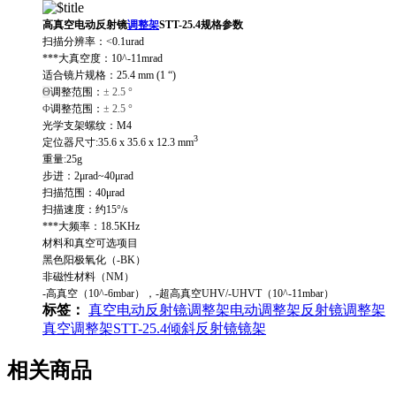
高真空电动反射镜
调整架
STT-25.4
规格参数
扫描分辨率：<0.1urad
***大真空度：10^-11mrad
适合镜片规格：25.4 mm (1 “)
Θ
调整范围：
± 2.5 °
Φ
调整范围：
± 2.
5
°
光学支架螺纹：M4
3
定位器尺寸:35.6 x 35.6 x 12.3 mm
重量:25g
步进：2μrad~40μrad
扫描范围：40μrad
扫描速度：约15°/s
***大频率：18.5KHz
材料和真空可选项目
黑色阳极氧化（-BK）
非磁性材料（NM）
-高真空（10^-6mbar），-超高真空UHV/-UHVT（10^-11mbar）
标签：
真空电动反射镜调整架
电动调整架
反射镜调整架
真空调整架
STT-25.4
倾斜反射镜镜架
相关商品