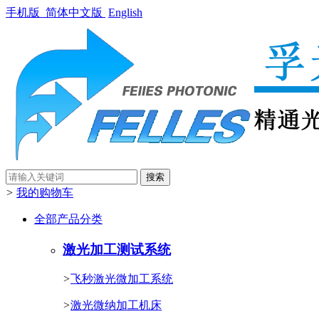
手机版
简体中文版
English
>
我的购物车
全部产品分类
激光加工测试系统
>
飞秒激光微加工系统
>
激光微纳加工机床