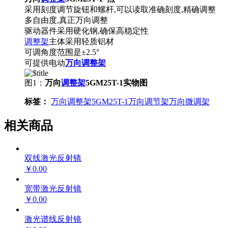
采用刻度调节旋钮和螺杆,可以读取准确刻度,精确调整
多自由度,真正万向调整
驱动器件采用硬化钢,确保高稳定性
调整架
主体采用轻质铝材
可调角度范围是±2.5°
可提供电动
万向
调整架
图1：
万向
调整架
5GM25T-1实物图
标签：
万向调整架
5GM25T-1
万向调节架
万向微调架
相关商品
双线激光反射镜
￥0.00
宽带激光反射镜
￥0.00
激光谱线反射镜