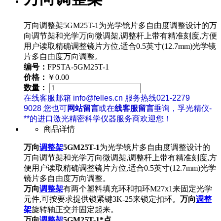
万向调整架5GM25T-1为光学镜片多自由度调整设计的万
向调节架和光学万向微调架,调整杆上带有精准刻度,方便
用户读取精确调整镜片方位,适合0.5英寸(12.7mm)光学镜
片多自由度万向调整。
编号：
FPSTA-5GM25T-1
价格：
￥0.00
数量：
在线客服邮箱 info@felles.cn 服务热线021-2279
9028 您也可
网站留言
或在
线客服留言
垂询，孚光精仪-
**的进口激光精密科学仪器服务商欢迎您！
商品详情
万向
调整架
5GM25T-1
为光学镜片多自由度调整设计的
万向调节架和光学万向微调架,调整杆上带有精准刻度,方
便用户读取精确调整镜片方位,适合0.5英寸(12.7mm)光学
镜片多自由度万向调整。
万向
调整架
有两个塑料填充环和扣环M27x1来固定光学
元件,可按要求提供锁紧键3K-25来锁定扣环。
万向
调整
架
旋转轴正交并固定起来。
万向
调整架
5GM25T-1*点