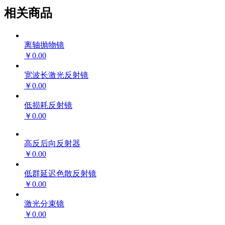
相关商品
离轴抛物镜
￥0.00
宽波长激光反射镜
￥0.00
低损耗反射镜
￥0.00
高反后向反射器
￥0.00
低群延迟色散反射镜
￥0.00
激光分束镜
￥0.00