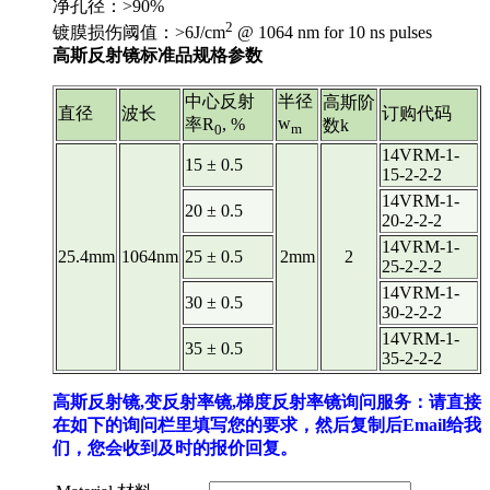
净孔径：>90%
2
镀膜损伤阈值：>6J/cm
@ 1064 nm for 10 ns pulses
高斯反射镜标准品规格参数
中心反射
半径
高斯阶
直径
波长
订购代码
w
率R
, %
数k
m
0
14VRM-1-
15 ± 0.5
15-2-2-2
14VRM-1-
20 ± 0.5
20-2-2-2
14VRM-1-
25.4mm
1064nm
25 ± 0.5
2mm
2
25-2-2-2
14VRM-1-
30 ± 0.5
30-2-2-2
14VRM-1-
35 ± 0.5
35-2-2-2
高斯反射镜,变反射率镜,梯度反射率镜询问服务：请直接
在如下的询问栏里填写您的要求，然后复制后Email给我
们，您会收到及时的报价回复。