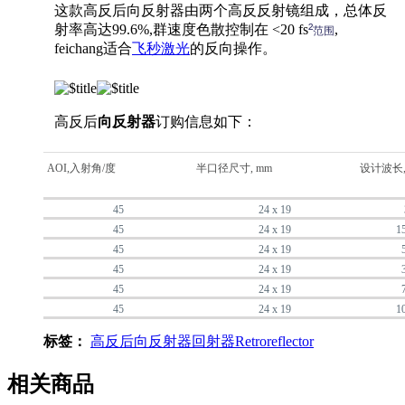
这款高反后向反射器由两个高反反射镜组成，总体反
射率高达99.6%,群速度色散控制在 <20 fs
²
,
范围
feichang适合
飞秒激光
的反向操作。
高反后
向反射器
订购信息如下：
AOI,入射角/度
半口径尺寸, mm
设计波长,
45
24 x 19
45
24 x 19
1
45
24 x 19
45
24 x 19
45
24 x 19
45
24 x 19
1
标签：
高反
后向反射器
回射器
Retroreflector
相关商品