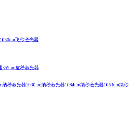
1050nm飞秒激光器
器
355nm皮秒激光器
2nm纳秒激光器
1030nm纳秒激光器
1064nm纳秒激光器
1053nm纳秒