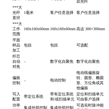
层光纤
***大
光纤
1毫米
客户任意选择
客户任意选择
直径
***大
工作
160x160x60mm
160x160x60mm
高达 300×300mm
范围
平面
样品
包括
包括
可选配
加工
纤芯
自动
–
数字化自聚焦
数字化自聚焦
对焦
电动线偏振旋
偏振
转、圆形、椭圆
电动控制
–
控制
形、方位角或其
他偏振
写入
带有定位系统
定位和扫描单元
带定位系统
配置
和/或扫描单元
可由客户选择
功率
可选实时脉冲能
集成外部控制
集成外部控制