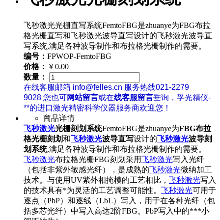
飞秒激光光栅直写系统FemtoFBG是zhuanye为FBG布拉
格光栅直写和飞秒激光波导直写设计的飞秒激光波导直
写系统,满足各种波导制作和布拉格光栅制作的需要。
编号：
FPWOP-FemtoFBG
价格：
￥0.00
数量：
在线客服邮箱 info@felles.cn 服务热线021-2279
9028 您也可
网站留言
或在
线客服留言
垂询，孚光精仪-
**的进口激光精密科学仪器服务商欢迎您！
商品详情
飞秒激光
光栅刻划系统
FemtoFBG是zhuanye为
FBG布拉
格光栅刻划
和
飞秒激光
波导直写
设计的
飞秒激光
波导刻
划系统
,满足各种波导制作和布拉格光栅制作的需要。
飞秒激光
布拉格光栅FBG刻划采用
飞秒激光
写入光纤
（包括非紫外敏感光纤），是成熟的
飞秒激光
微纳加工
技术。与使用UV紫外相掩模的工艺相比，
飞秒激光
写入
的技术具有*为灵活的工艺调整可能性。
飞秒激光
可用于
逐点（PbP）和逐线（LbL）写入，用于在各种光纤（包
括多芯光纤）中写入高达2阶FBG。PbP写入中的***小