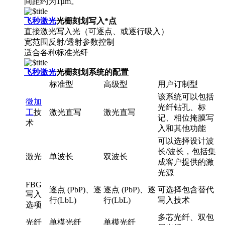
间距约为1µm。
飞秒激光
光栅刻划写入*点
直接激光写入光（可逐点、或逐行吸入）
宽范围反射/透射参数控制
适合各种标准光纤
飞秒激光
光栅刻划系统的配置
标准型
高级型
用户订制型
该系统可以包括
微加
光纤钻孔、标
工
技
激光直写
激光直写
记、相位掩膜写
术
入和其他功能
可以选择设计波
长/波长，包括集
激光
单波长
双波长
成客户提供的激
光源
FBG
逐点 (PbP)、逐
逐点 (PbP)、逐
可选择包含替代
写入
行(LbL)
行(LbL)
写入技术
选项
多芯光纤、双包
光纤
单模光纤
单模光纤