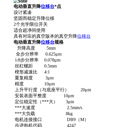
电动垂直升降
位移台
*点
设计紧凑
坚固而稳定升降位移
2个光学限位开关
适合超净间使用
具有对应的真空版本的真空升降
位移台
电动垂直升降
位移台
规格
升降高度 5mm
全步分辨率 0.625μm
1/8步分辨率 0.078μm
丝杠螺距 0.5mm
楔形减速比 4:1
重复精度 3μm
精度 10μm
上升平行度（与底座平行） 20μm
安装表面平整度 10μm
定位稳定性（***大） 3μm
***大速度 2.5mm/s
***大负载 8kg
电机连接接口 DB9（M）
步进电机代码 4247