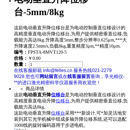
台-5mm/8kg
这款电动垂直升降位移台是为电动控制垂直位移设计的
高精度垂直电动升降位移台,为用户提供精密垂直位移,负
载能力高达8kg.升降高度5mm,整步分辨率0.625μm,***大
升降速度2.5mm/s,负载8kg,重复精度3μm,**精度10μm.
编号：
FPSTA-8MVT120-5
价格：
￥0.00
数量：
在线客服邮箱 info@felles.cn 服务热线021-2279
9028 您也可
网站留言
或在
线客服留言
垂询，孚光精仪-
**的进口激光精密科学仪器服务商欢迎您！
商品详情
这款
电动垂直升降
位移台
是为电动控制垂直位移设计的
高精度垂直电动升降
位移台
,为用户提供精密垂直位移,负
载能力高达8kg.
这款电动垂直升降
位移台
采用***新设计,可*加灵活地安
装到其它光学机械中组成多轴升降位移系统,还可以选配
1000线的旋转编码器用于步进电机。