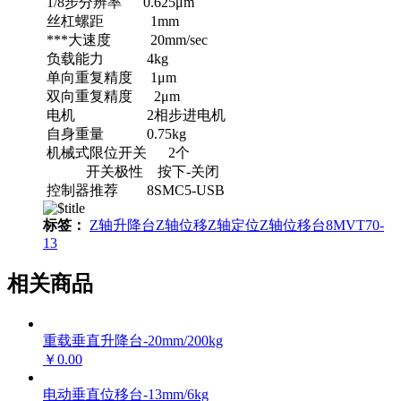
1/8步分辨率 0.625μm
丝杠螺距 1mm
***大速度 20mm/sec
负载能力 4kg
单向重复精度 1μm
双向重复精度 2μm
电机 2相步进电机
自身重量 0.75kg
机械式限位开关 2个
开关极性 按下-关闭
控制器推荐 8SMC5-USB
标签：
Z轴升降台
Z轴位移
Z轴定位
Z轴位移台
8MVT70-
13
相关商品
重载垂直升降台-20mm/200kg
￥0.00
电动垂直位移台-13mm/6kg