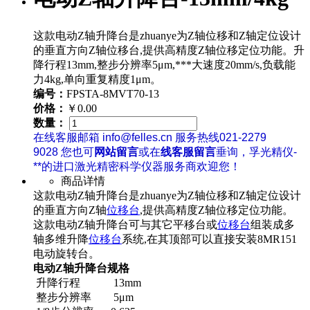
这款电动Z轴升降台是zhuanye为Z轴位移和Z轴定位设计
的垂直方向Z轴位移台,提供高精度Z轴位移定位功能。升
降行程13mm,整步分辨率5μm,***大速度20mm/s,负载能
力4kg,单向重复精度1μm。
编号：
FPSTA-8MVT70-13
价格：
￥0.00
数量：
在线客服邮箱 info@felles.cn 服务热线021-2279
9028 您也可
网站留言
或在
线客服留言
垂询，孚光精仪-
**的进口激光精密科学仪器服务商欢迎您！
商品详情
这款电动Z轴升降台是zhuanye为Z轴位移和Z轴定位设计
的垂直方向Z轴
位移台
,提供高精度Z轴位移定位功能。
这款电动Z轴升降台可与其它平移台或
位移台
组装成多
轴多维升降
位移台
系统,在其顶部可以直接安装8MR151
电动旋转台。
电动Z轴升降台
规格
升降行程 13mm
整步分辨率 5μm