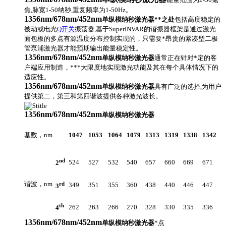
焦,脉宽1-50纳秒,重复频率为1-50Hz。
1356nm/678nm/452nm
单纵模纳秒激光器**之处
包括高度稳定的
被动或电光
Q开关
振荡器,基于SuperINVAR的谐振器框架是通过激光
面包板的多点有源温度分布控制实现的，只需要*昂贵的紧凑型二极
管泵浦激光器才能预期输出能量稳定性。
1356nm/678nm/452nm
单纵模纳秒激光器
通常正在针对*定的客
户端应用制造，***大限度地实现激光功能及其在每个具体情况下的
适应性。
1356nm/678nm/452nm
单纵模纳秒激光器
具有广泛的选择,为用户
提供第二，第三和第四谐波提供各种激光波长。
1356nm/678nm/452nm
单纵模纳秒激光器
基数，nm
1047
1053
1064
1079
1313
1319
1338
1342
nd
524
527
532
540
657
660
669
671
2
谐波，nm
rd
349
351
355
360
438
440
446
447
3
th
262
263
266
270
328
330
335
336
4
1356nm/678nm/452nm
单纵模纳秒激光器
*点