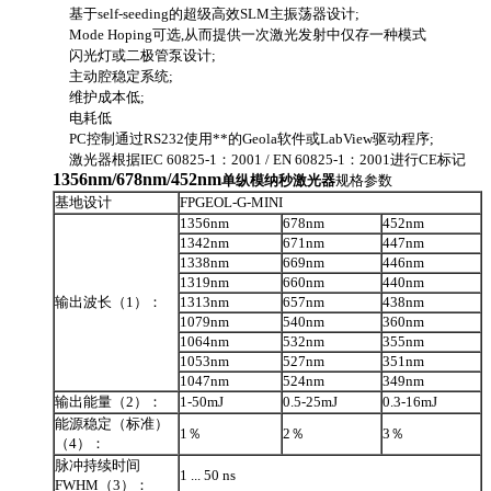
基于self-seeding的超级高效SLM主振荡器设计;
Mode Hoping可选,从而提供一次激光发射中仅存一种模式
闪光灯或二极管泵设计;
主动腔稳定系统;
维护成本低;
电耗低
PC控制通过RS232使用**的Geola软件或LabView驱动程序;
激光器根据IEC 60825-1：2001 / EN 60825-1：2001进行CE标记
1356nm/678nm/452nm
单纵模纳秒激光器
规格参数
基地设计
FPGEOL-G-MINI
1356nm
678nm
452nm
1342nm
671nm
447nm
1338nm
669nm
446nm
1319nm
660nm
440nm
输出波长（1）：
1313nm
657nm
438nm
1079nm
540nm
360nm
1064nm
532nm
355nm
1053nm
527nm
351nm
1047nm
524nm
349nm
输出能量（2）：
1-50mJ
0.5-25mJ
0.3-16mJ
能源稳定（标准）
1％
2％
3％
（4）：
脉冲持续时间
1 ... 50 ns
FWHM（3）：