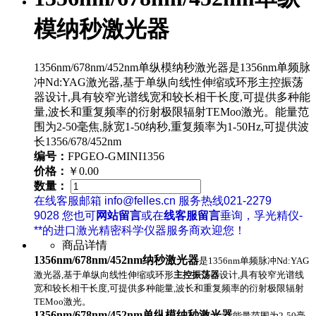
模纳秒激光器
1356nm/678nm/452nm单纵模纳秒激光器是1356nm单频脉
冲Nd:YAG激光器,基于单纵向线性伸缩或环形主控振荡
器设计,具有较窄光谱线宽和较长相干长度,可提供多种能
量,波长和重复频率的衍射极限辐射TEMoo激光。能量范
围为2-50毫焦,脉宽1-50纳秒,重复频率为1-50Hz,可提供波
长1356/678/452nm
编号：
FPGEO-GMINI1356
价格：
￥0.00
数量：
在线客服邮箱 info@felles.cn 服务热线021-2279
9028 您也可
网站留言
或在
线客服留言
垂询，孚光精仪-
**的进口激光精密科学仪器服务商欢迎您！
商品详情
1356nm/678nm/452nm纳秒激光器
是1356nm单频脉冲Nd:YAG
激光器,基于单纵向线性伸缩或环形
主控振荡器
设计,具有较窄光谱线
宽和较长相干长度,可提供多种能量,波长和重复频率的衍射极限辐射
TEMoo激光。
1356nm/678nm/452nm单纵模纳秒激光器
能量范围为2-50毫