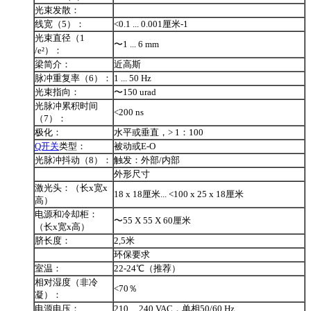
光束发散：
线宽（5）：
<0.1 ... 0.001厘米-1
光束直径（1
〜1 ... 6 mm
/e²）：
梁简介：
近高斯
脉冲重复率（6）：
1 ... 50 Hz
光束指向：
〜150 urad
光脉冲累积时间
<200 ns
（7）：
极化：
水平或垂直，> 1：100
Q开关
类型：
被动或E-O
光脉冲抖动（8）：
触发：外部/内部
外形尺寸
激光头：（长x宽x
18 x 18厘米... <100 x 25 x 18厘米
高）
电源和冷却柜：
〜55 X 55 X 60厘米
（长x宽x高）
脐长度：
2,5米
环保要求
室温：
22-24℃（推荐）
相对湿度（非冷
<70％
凝）：
电源电压：
210 ... 240 VAC，单相50/60 Hz