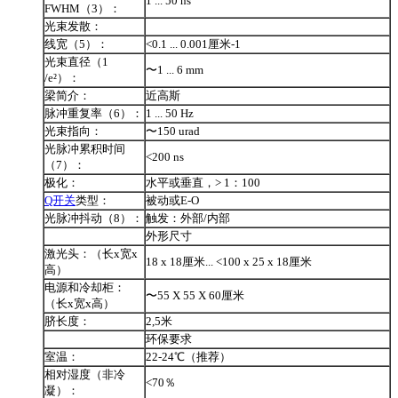
1 ... 50 ns
FWHM（3）：
光束发散：
线宽（5）：
<0.1 ... 0.001厘米-1
光束直径（1
〜1 ... 6 mm
/e²）：
梁简介：
近高斯
脉冲重复率（6）：
1 ... 50 Hz
光束指向：
〜150 urad
光脉冲累积时间
<200 ns
（7）：
极化：
水平或垂直，> 1：100
Q开关
类型：
被动或E-O
光脉冲抖动（8）：
触发：外部/内部
外形尺寸
激光头：（长x宽x
18 x 18厘米... <100 x 25 x 18厘米
高）
电源和冷却柜：
〜55 X 55 X 60厘米
（长x宽x高）
脐长度：
2,5米
环保要求
室温：
22-24℃（推荐）
相对湿度（非冷
<70％
凝）：