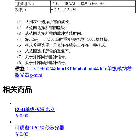
电源电压：
210 ... 240 VAC，单相50/60 Hz
功耗：
〜0.5 ... 2.5 kW
（1）从列表中选择所需的波长。
（2）从范围选择所需的能级。
（3）从范围选择所需的脉冲持续时间。
（4）Std.Dev。，以10Hz的重复频率进行1000次拍摄。
（5）模式希望选项，只允许在镜头上存在一种模式。
（6）从范围选择所需的重复率。
（7）关于外部同步脉冲信号。
（8）关于外部同步脉冲信号。
标签：
1319/660/440nm
1319nm
660nm
440nm
单纵模
纳秒
激光器
g-mini
相关商品
RGB单纵模激光器
￥0.00
可调谐OPO纳秒激光器
￥0.00