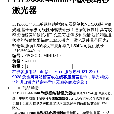
激光器
1319/660/440nm单纵模纳秒激光器是单频Nd:YAG脉冲激
光器,基于单纵向线性伸缩或环形主控振荡器设计,具有较
窄光谱线宽和较长相干长度,可提供多种能量,波长和重复
频率的衍射极限辐射TEMoo激光。激光器能量范围为2-
50毫焦,脉宽1-50纳秒,重复频率为1-50Hz,可提供波长
1319/660/440nm
编号：
FPGEO-G-MINI1319
价格：
￥0.00
数量：
在线客服邮箱 info@felles.cn 服务热线021-2279
9028 您也可
网站留言
或在
线客服留言
垂询，孚光精仪-
**的进口激光精密科学仪器服务商欢迎您！
商品详情
1319/660/440nm单纵模纳秒激光器
是单频Nd:YAG脉冲激光器,
基于单纵向线性伸缩或环形
主控振荡器
设计,具有较窄光谱线宽和较
长相干长度,可提供多种能量,波长和重复频率的衍射极限辐射TEMoo
激光。
1319/660/440nm
单纵模纳秒激光器
能量范围为2-50毫焦,脉宽1-50纳