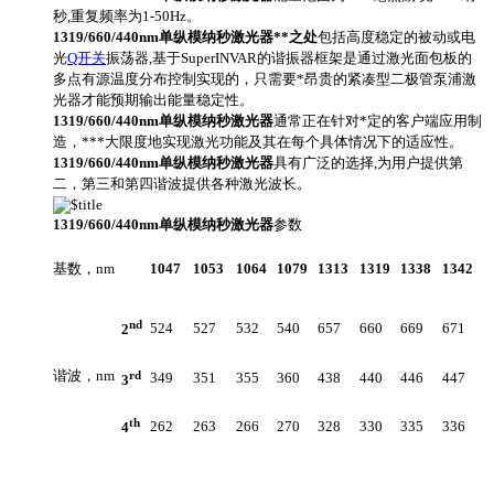
秒,重复频率为1-50Hz。
1319/660/440nm
单纵模纳秒激光器**之处
包括高度稳定的被动或电
光
Q开关
振荡器,基于SuperINVAR的谐振器框架是通过激光面包板的
多点有源温度分布控制实现的，只需要*昂贵的紧凑型二极管泵浦激
光器才能预期输出能量稳定性。
1319/660/440nm
单纵模纳秒激光器
通常正在针对*定的客户端应用制
造，***大限度地实现激光功能及其在每个具体情况下的适应性。
1319/660/440nm
单纵模纳秒激光器
具有广泛的选择,为用户提供第
二，第三和第四谐波提供各种激光波长。
1319/660/440nm
单纵模纳秒激光器
参数
基数，nm
1047
1053
1064
1079
1313
1319
1338
1342
nd
524
527
532
540
657
660
669
671
2
谐波，nm
rd
349
351
355
360
438
440
446
447
3
th
262
263
266
270
328
330
335
336
4