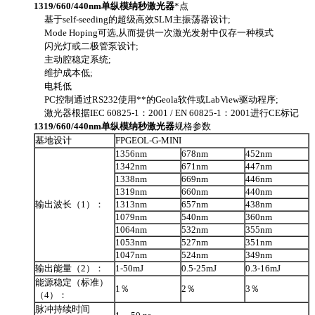
1319/660/440nm
单纵模纳秒激光器
*点
基于self-seeding的超级高效SLM主振荡器设计;
Mode Hoping可选,从而提供一次激光发射中仅存一种模式
闪光灯或二极管泵设计;
主动腔稳定系统;
维护成本低;
电耗低
PC控制通过RS232使用**的Geola软件或LabView驱动程序;
激光器根据IEC 60825-1：2001 / EN 60825-1：2001进行CE标记
1319/660/440nm
单纵模纳秒激光器
规格参数
基地设计
FPGEOL-G-MINI
1356nm
678nm
452nm
1342nm
671nm
447nm
1338nm
669nm
446nm
1319nm
660nm
440nm
输出波长（1）：
1313nm
657nm
438nm
1079nm
540nm
360nm
1064nm
532nm
355nm
1053nm
527nm
351nm
1047nm
524nm
349nm
输出能量（2）：
1-50mJ
0.5-25mJ
0.3-16mJ
能源稳定（标准）
1％
2％
3％
（4）：
脉冲持续时间