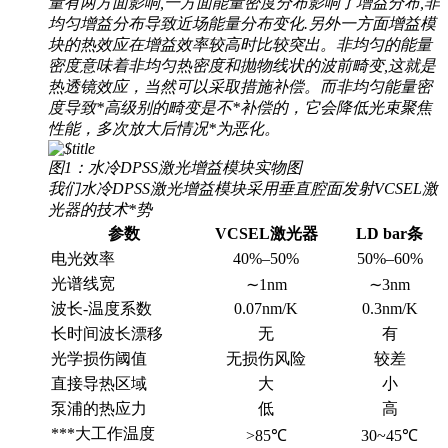
量有两方面影响,一方面能量密度分布影响了增益分布,非
均匀增益分布导致近场能量分布变化.另外一方面增益模
块的热效应在增益效率较高时比较突出。非均匀的能量
密度意味着非均匀热密度和抛物线状的波前畸变,这就是
热透镜效应，当然可以采取措施补偿。而非均匀能量密
度导致*高级别的畸变是不*补偿的，它会降低光束聚焦
性能，多次放大后情况*为恶化。
图1：水冷DPSS激光增益模块实物图
我们水冷DPSS激光增益模块采用垂直腔面发射
VCSEL
激
光器的技术*势
参数
VCSEL激光器
LD bar条
电光效率
40%–50%
50%–60%
光谱线宽
∼1nm
∼3nm
波长-温度系数
0.07nm/K
0.3nm/K
长时间波长漂移
无
有
光学损伤阈值
无损伤风险
较差
直接导热区域
大
小
泵浦的热应力
低
高
***大工作温度
>85℃
30~45℃