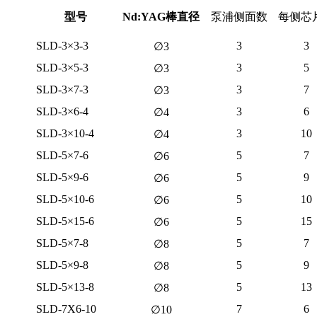
型号
Nd:YAG棒直径
泵浦侧面数
每侧芯
SLD-3×3-3
3
3
∅3
SLD-3×5-3
3
5
∅3
SLD-3×7-3
3
7
∅3
SLD-3×6-4
3
6
∅4
SLD-3×10-4
3
10
∅4
SLD-5×7-6
5
7
∅6
SLD-5×9-6
5
9
∅6
SLD-5×10-6
5
10
∅6
SLD-5×15-6
5
15
∅6
SLD-5×7-8
5
7
∅8
SLD-5×9-8
5
9
∅8
SLD-5×13-8
5
13
∅8
SLD-7X6-10
7
6
∅10