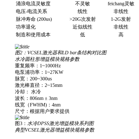
涌浪电流灵敏度
不灵敏
feichang灵敏
电压-电流关系
线性
非线性
脉冲寿命 (200us)
>20G次发射
1-2G发射
功率退化
近似线性
非线性
制造和使用成本
低
高
图2：
VCSEL
激光器和LD bar条结构对比图
水冷圆柱形增益模块规格参数
重复频率：1~1000Hz
电泵浦功率：1~27KW
脉宽：200~300us
激光棒直径：2~15mm
冷却： 水冷
波长：806nm ± 3nm
线宽（FWHM)：4nm
尺寸：根据用户要求提供
图3：
水冷DPSS激光增益模块系列图
典型VCSEL
激光器增益模块规格参数