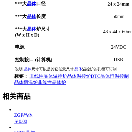
***大
晶体
口径
24 x 24
mm
***大
晶体
长度
50mm
***大
晶体
炉尺寸
48 x 44 x 60m
(W x H x D)
电源
24VDC
控制接口 (计算机)
USB
说明:
晶体
尺寸可以是其它任意尺寸,
晶体
温控炉的孔径可订制
标签：
非线性晶体温控炉
晶体温控炉
DTC
晶体恒温控制
晶体恒温炉
非线性晶体炉
相关商品
ZGP晶体
￥0.00