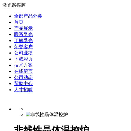
激光谐振腔
全部产品分类
首页
产品展示
联系孚光
了解孚光
荣誉客户
公司业绩
下载彩页
技术方案
在线留言
公司动态
帮助中心
人才招聘
非线性晶体温控炉