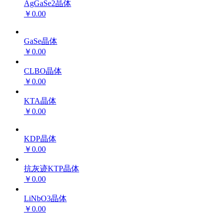
AgGaSe2晶体
￥0.00
GaSe晶体
￥0.00
CLBO晶体
￥0.00
KTA晶体
￥0.00
KDP晶体
￥0.00
抗灰迹KTP晶体
￥0.00
LiNbO3晶体
￥0.00