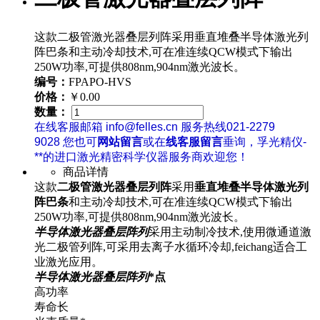
这款二极管激光器叠层列阵采用垂直堆叠半导体激光列
阵巴条和主动冷却技术,可在准连续QCW模式下输出
250W功率,可提供808nm,904nm激光波长。
编号：
FPAPO-HVS
价格：
￥0.00
数量：
在线客服邮箱 info@felles.cn 服务热线021-2279
9028 您也可
网站留言
或在
线客服留言
垂询，孚光精仪-
**的进口激光精密科学仪器服务商欢迎您！
商品详情
这款
二极管激光器叠层列阵
采用
垂直堆叠半导体激光列
阵巴条
和主动冷却技术,可在准连续QCW模式下输出
250W功率,可提供808nm,904nm激光波长。
半导体激光器叠层阵列
采用主动制冷技术,使用微通道激
光二极管列阵,可采用去离子水循环冷却,feichang适合工
业激光应用。
半导体激光器叠层阵列
*点
高功率
寿命长