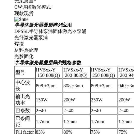
光束质量*
CW连续激光模式
现款现货
半导体激光器叠层阵列
应用
DPSSL半导体泵浦固体激光器泵浦
光纤激光器泵浦
焊接
材料热处理
光胶固化
半导体激光器叠层阵列
规格参数
HVSxx-Y
HVSxx-Y
HVSxx-Y
HVSxx
型号
-150-808(Q)
-200-808(Q)
-250-808(Q)
-200-94
中心波
808 ±3nm
808 ±3nm
808 ±3nm
940 ±3
长
输出光
150W
200W
250W
200W
功率
巴条数
2~40
2~40
2~40
2~40
巴条间
1.7mm
1.7mm
1.7mm
1.7mm
距
Fill factor
83%
80%
75%
75%