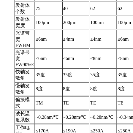
发射体
75
40
62
62
个数
发射体
100μm
200μm
100μm
100μm
宽度
光谱带
≤6nm
≤4nm
≤4nm
≤6nm
宽
FWHM
光谱带
≤6nm
≤6nm
≤8nm
≤8nm
宽
FW90%E
快轴发
35度
35度
35度
35度
散角
慢轴发
8度
8度
8度
8度
散角
偏振模
TM
TE
TE
TE
式
波长温
~0.28nm/℃
~0.28nm/℃
~0.28nm/℃
~0.34n
度系数
工作电
≤170A
≤190A
≤250A
≤250A