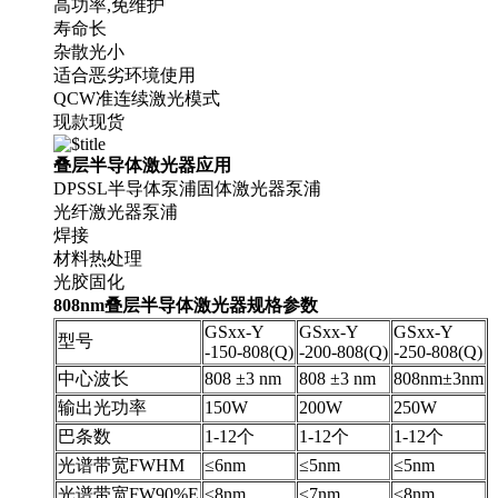
高功率,免维护
寿命长
杂散光小
适合恶劣环境使用
QCW准连续激光模式
现款现货
叠层半导体激光器应用
DPSSL半导体泵浦固体激光器泵浦
光纤激光器泵浦
焊接
材料热处理
光胶固化
808nm叠层半导体激光器规格参数
GSxx-Y
GSxx-Y
GSxx-Y
型号
-150-808(Q)
-200-808(Q)
-250-808(Q)
中心波长
808 ±3 nm
808 ±3 nm
808nm±3nm
输出光功率
150W
200W
250W
巴条数
1-12个
1-12个
1-12个
光谱带宽FWHM
≤6nm
≤5nm
≤5nm
光谱带宽FW90%E
≤8nm
≤7nm
≤8nm