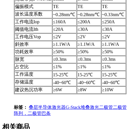
偏振模式
TE
TE
TE
波长温度系数
~0.28nm/℃
~0.28nm/℃
~0.33nm/℃
工作电流Iop
≤160A
≤200A
≤250A
阈值电流Ith
≤20A
≤30A
≤30A
工作电压Vop
≤2V
≤2V
≤2V
斜效率
≥1.1W/A
≥1.1W/A
≥1.1W/A
功耗效率
≥50%
≥50%
≥50%
脉宽
≤0.3ms
≤0.3ms
≤0.3ms
占空比
≤1%
≤1%
≤1%
工作温度
15-25℃
15-25℃
15-25℃
存储温度
-40~60℃
-40~60℃
-40~60℃
建议热沉功率
≥6W
≥8W
≥10W
标签：
叠层半导体激光器
G-Stack
堆叠激光二极管
二极管
阵列，二极管巴条
相关商品