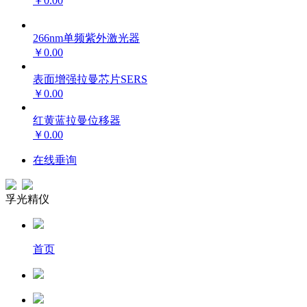
￥0.00
266nm单频紫外激光器
￥0.00
表面增强拉曼芯片SERS
￥0.00
红黄蓝拉曼位移器
￥0.00
在线垂询
孚光精仪
首页