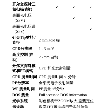
开尔文探针三
✓
✓
✓
轴扫描功能
表面光电压
✓
✓
（SPV）
表面光电压谱
✓
（SPS）
针尖Tip材料 /
2 mm gold tip
直径
CPD分辨率
1 - 3 meV
高度控制 (自
25 mm 自动
动)
开尔文探针模
CPD 和光发射测量
式和PE模式
CPD 测量时间
CPD 测量时间 <1分钟
PE分辨率
全部光电子发射测量
WF 测量时间
PE测量 <5分钟
DOS 测量
Full access to DOS information
光学系统
彩色相机带ZOOM放大,监测定位
示波器
数字TFT示波器用于实时信号