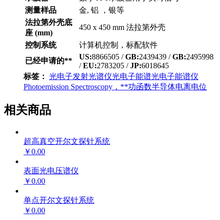
测量样品
金, 铝 ，银等
法拉第外壳底
450 x 450 mm 法拉第外壳
座 (mm)
控制系统
计算机控制，标配软件
US:
8866505 /
GB:
2439439 /
GB:
2495998
已经申请的**
/
EU:
2783205 /
JP:
6018645
标签：
光电子发射光谱仪
光电子能谱
光电子能谱仪
Photoemission Spectroscopy，**功函数
半导体电离电位
相关商品
超高真空开尔文探针系统
￥0.00
表面光电压谱仪
￥0.00
单点开尔文探针系统
￥0.00