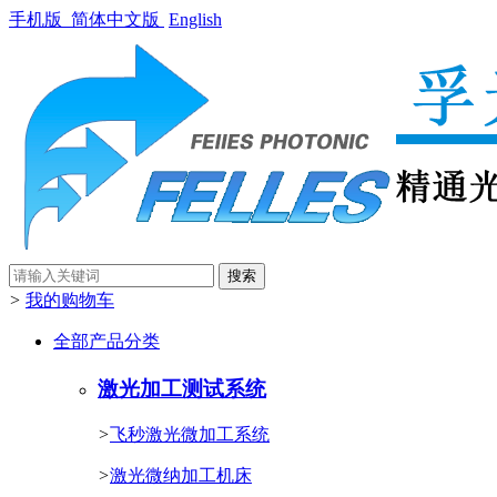
手机版
简体中文版
English
>
我的购物车
全部产品分类
激光加工测试系统
>
飞秒激光微加工系统
>
激光微纳加工机床