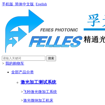
手机版
简体中文版
English
>
我的购物车
全部产品分类
激光加工测试系统
>
飞秒激光微加工系统
>
激光微纳加工机床