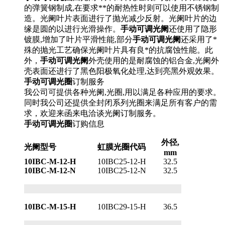
的弹簧钢制成,在要求**的耐热性时则可以使用不锈钢制
造。光阑叶片表面进行了抛光减少反射。光阑叶片的边
缘是圆的以进行光滑操作。
手动可调光阑
还使用了隐形
镀膜,增加了叶片平滑性能,部分
手动可调光阑
还采用了*
殊的抛光工艺确保光阑叶片具有良*的抗腐蚀性能。此
外，
手动可调光阑
外壳使用的是耐腐蚀的铝合金,光阑外
壳表面还进行了黑色阳极氧化处理,达到亮黑外观效果。
手动可调光圈
订制服务
我公司可提供各种光阑,光圈,用以满足各种应用的要求。
同时我公司还提供全封闭系列光圈来满足所有客户的需
求，欢迎来函来电洽谈光阑订制服务。
手动可调光圈
订购信息
外径,
光阑型号
虹膜光圈代码
mm
10IBC-M-12-H
10IBC25-12-H
32.5
10IBC-M-12-N
10IBC25-12-N
32.5
10IBC-M-15-H
10IBC29-15-H
36.5