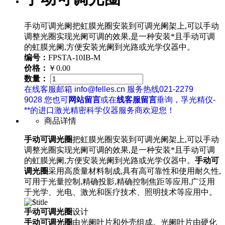
手动可调光阑把虹膜光圈安装到可调光阑架上,可以手动
调整光圈实现光阑可调的效果,是一种安装*且手动可调
的虹膜光阑,方便安装光阑到光路或光学仪器中。
编号：
FPSTA-10IB-M
价格：
￥0.00
数量：
在线客服邮箱 info@felles.cn 服务热线021-2279
9028 您也可
网站留言
或在
线客服留言
垂询，孚光精仪-
**的进口激光精密科学仪器服务商欢迎您！
商品详情
手动可调光圈
把虹膜光圈安装到可调光阑架上,可以手动
调整光圈实现光阑可调的效果,是一种安装*且手动可调
的虹膜光阑,方便安装光阑到光路或光学仪器中。
手动可
调光圈
采用高质量材料制成,具有高可靠性和使用耐久性,
可用于光量控制,精确投影,精确控制焦距等应用,广泛用
于光学、光电、激光和医疗技术、照明技术等应用中。
手动可调光圈
设计
手动可调光圈
由光阑叶片和外壳组成。光阑叶片由硬化