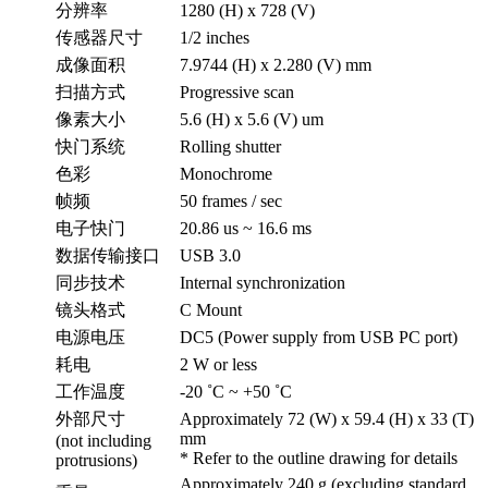
分辨率
1280 (H) x 728 (V)
传感器尺寸
1/2 inches
成像面积
7.9744 (H) x 2.280 (V) mm
扫描方式
Progressive scan
像素大小
5.6 (H) x 5.6 (V) um
快门系统
Rolling shutter
色彩
Monochrome
帧频
50 frames / sec
电子快门
20.86 us ~ 16.6 ms
数据传输接口
USB 3.0
同步技术
Internal synchronization
镜头格式
C Mount
电源电压
DC5 (Power supply from USB PC port)
耗电
2 W or less
工作温度
-20 ˚C ~ +50 ˚C
外部尺寸
Approximately 72 (W) x 59.4 (H) x 33 (T)
mm
(not including
* Refer to the outline drawing for details
protrusions)
Approximately 240 g (excluding standard