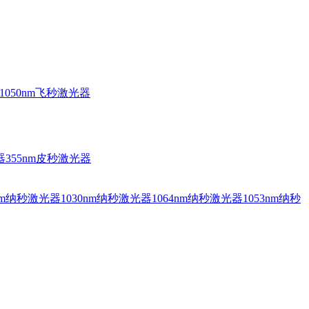
1050nm飞秒激光器
器
355nm皮秒激光器
2nm纳秒激光器
1030nm纳秒激光器
1064nm纳秒激光器
1053nm纳秒