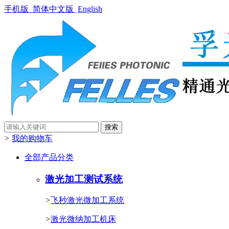
手机版
简体中文版
English
>
我的购物车
全部产品分类
激光加工测试系统
>
飞秒激光微加工系统
>
激光微纳加工机床