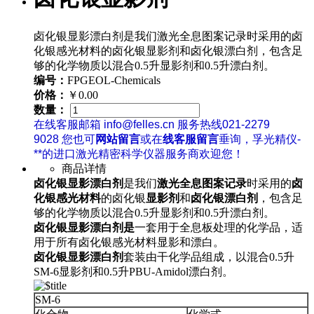
卤化银显影漂白剂是我们激光全息图案记录时采用的卤
化银感光材料的卤化银显影剂和卤化银漂白剂，包含足
够的化学物质以混合0.5升显影剂和0.5升漂白剂。
编号：
FPGEOL-Chemicals
价格：
￥0.00
数量：
在线客服邮箱 info@felles.cn 服务热线021-2279
9028 您也可
网站留言
或在
线客服留言
垂询，孚光精仪-
**的进口激光精密科学仪器服务商欢迎您！
商品详情
卤化银显影漂白剂
是我们
激光全息图案记录
时采用的
卤
化银感光材料
的卤化银
显影剂
和
卤化银漂白剂
，包含足
够的化学物质以混合0.5升显影剂和0.5升漂白剂。
卤化银显影漂白剂是
一套用于全息板处理的化学品，适
用于所有卤化银感光材料显影和漂白。
卤化银显影漂白剂
套装由干化学品组成，以混合0.5升
SM-6显影剂和0.5升PBU-Amidol漂白剂。
SM-6