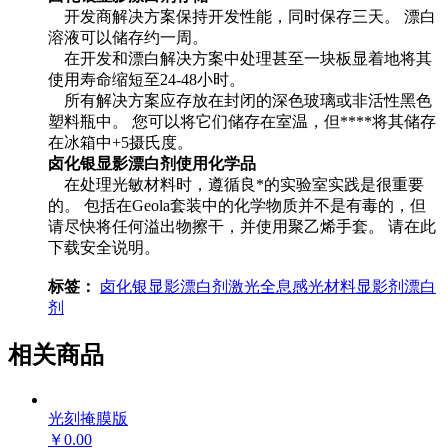
开发商解决方案保持开发性能，同时保存三天。 漂白
溶液可以储存约一周。
在开发和漂白解决方案中处理甚至一块板显着地将其
使用寿命缩短至24-48小时。
所有解决方案应存放在封闭的深色玻璃或非活性黑色
塑料瓶中。 您可以将它们储存在室温，但****将其储存
在冰箱中+5摄氏度。
卤化银显影漂白剂
使用化学品
在处理光敏材料时，遵循良*的实验室实践是很重要
的。 包括在Geola套装中的化学物质并不是有毒的，但
请尽快将任何溢出物擦干，并使用聚乙烯手套。 请在此
下载安全说明。
标签：
卤化银
显影漂白剂
激光全息
感光材料
显影剂
漂白
剂
相关商品
光刻掩膜版
￥0.00