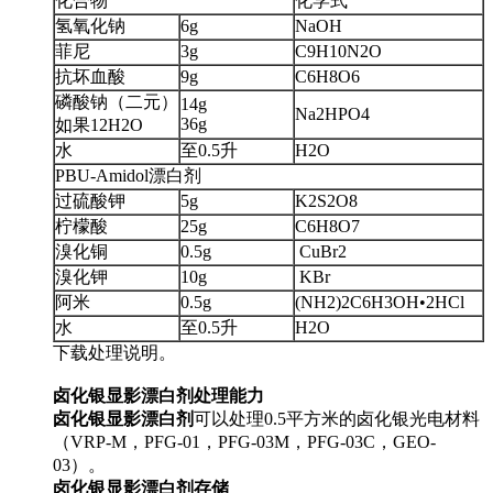
化合物
化学式
氢氧化钠
6g
NaOH
菲尼
3g
C9H10N2O
抗坏血酸
9g
C6H8O6
磷酸钠（二元）
14g
Na2HPO4
36g
如果12H2O
水
至0.5升
H2O
PBU-Amidol漂白剂
过硫酸钾
5g
K2S2O8
柠檬酸
25g
C6H8O7
溴化铜
0.5g
CuBr2
溴化钾
10g
KBr
阿米
0.5g
(NH2)2C6H3OH•2HCl
水
至0.5升
H2O
下载处理说明。
卤化银显影漂白剂
处理能力
卤化银显影漂白剂
可以处理0.5平方米的卤化银光电材料
（VRP-M，PFG-01，PFG-03M，PFG-03C，GEO-
03）。
卤化银显影漂白剂
存储