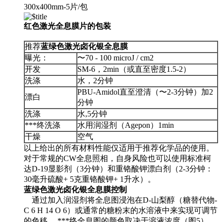
300x400mm-5片/包
红色激光全息膜片的包装
推荐
蓝绿色激光卤化银全息膜
曝光：
〜70 - 100 microJ / cm2
开发
SM-6，2min（或直至密度1.5-2）
洗涤
水，2分钟
PBU-Amidol直至澄清（〜2-3分钟）加2
漂白
分钟
洗涤
水,5分钟
***终洗涤
水用润湿剂（Agepon）1min
干燥
空气
以上给出的所有材料性能仅适用于推荐化学品的使用。
对于常规的CW全息照相，自身风险也可以使用标准柯
达D-19显影剂（3分钟）和重铬酸钾漂白剂（2-3分钟：
30毫升硫酸+ 5克重铬酸钾+ 1升水）。
蓝绿色激光卤化银全息膜控制
通过加入润湿剂将全息图浸泡在D-山梨醇（糖替代物-
C 6 H 14 O 6）或通常的糖粉末的水溶液中来实现可调节
的色移。 ***终全息图的颜色取决于溶液浓度（图5）。