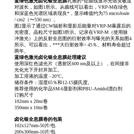
蓝绿色激光卤化银全息膜
乳液的*征曲线显示光谱灵敏度
对波长，如图1所示。从曲线可以看出，VRP-M在绿色
和深蓝色光谱区域表现良*，显示峰值约为75 microJoule
/ cm2（〜530 nm）。
图2显示了通过CW辐射和显影后能量对VRP-M暴露后的
光密度。晶粒尺寸如图3所示。记录在VRP-M（使用脉
冲激光）上的反射全息图的衍射效率与曝光的关系如图4
所示。可以看出，***大衍射效率> 45％。材料寿命超过
两年。
蓝绿色激光卤化银全息膜处理建议
使用深红色滤光片（透射区600 nm及以上），在间接非
光化光下开封并加工。
加工溶液的温度 - 20°C。
储存条件：湿度65％和12-15摄氏度。
推荐使用的化学品SM-6显影剂和PBU-Amidol漂白剂
订购尺寸
102mm x 20m/卷
350mm x 10m/卷
卤化银全息膜卷的包装
102x127mm-50片/包
200x300mm-10片/包