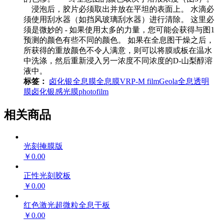
浸泡后，胶片必须取出并放在平坦的表面上。 水滴必
须使用刮水器（如挡风玻璃刮水器）进行清除。 这里必
须是微妙的 - 如果使用太多的力量，您可能会获得与图1
预测的颜色有些不同的颜色。 如果在全息图干燥之后，
所获得的重放颜色不令人满意，则可以将膜或板在温水
中洗涤，然后重新浸入另一浓度不同浓度的D-山梨醇溶
液中。
标签：
卤化银全息膜
全息膜
VRP-M film
Geola
全息透明
膜
卤化银感光膜
photofilm
相关商品
光刻掩膜版
￥0.00
正性光刻胶板
￥0.00
红色激光超微粒全息干板
￥0.00