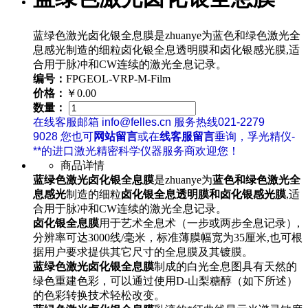
蓝绿色激光卤化银全息膜是zhuanye为蓝色和绿色激光全
息感光制造的细粒卤化银全息透明膜和卤化银感光膜,适
合用于脉冲和CW连续的激光全息记录。
编号：
FPGEOL-VRP-M-Film
价格：
￥0.00
数量：
在线客服邮箱 info@felles.cn 服务热线021-2279
9028 您也可
网站留言
或在
线客服留言
垂询，孚光精仪-
**的进口激光精密科学仪器服务商欢迎您！
商品详情
蓝绿色激光卤化银全息膜
是zhuanye为
蓝色和绿色激光全
息感光
制造的细粒
卤化银全息透明膜和卤化银感光膜
,适
合用于脉冲和CW连续的激光全息记录。
卤化银全息膜
用于艺术全息术（一步或两步全息记录）,
分辨率可达3000线/毫米，标准薄膜幅宽为35厘米,也可根
据用户要求提供其它尺寸的全息膜及其镀膜。
蓝绿色激光卤化银全息膜
制成的白光全息图具有天然的
绿色重建色彩，可以通过使用D-山梨糖醇（如下所述）
的色彩转换技术轻松改变。