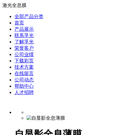
激光全息膜
全部产品分类
首页
产品展示
联系孚光
了解孚光
荣誉客户
公司业绩
下载彩页
技术方案
在线留言
公司动态
帮助中心
人才招聘
自显影全息薄膜