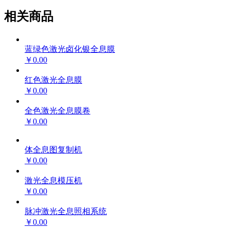
相关商品
蓝绿色激光卤化银全息膜
￥0.00
红色激光全息膜
￥0.00
全色激光全息膜卷
￥0.00
体全息图复制机
￥0.00
激光全息模压机
￥0.00
脉冲激光全息照相系统
￥0.00