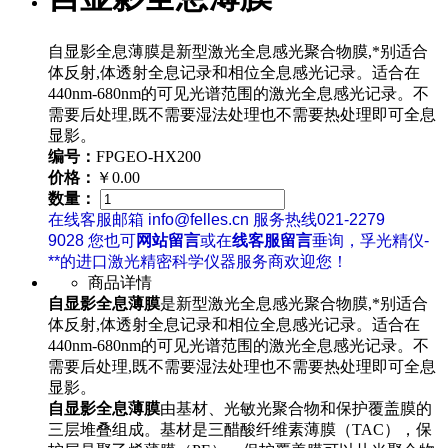
自显影全息薄膜是新型激光全息感光聚合物膜,*别适合
体反射,体透射全息记录和相位全息感光记录。适合在
440nm-680nm的可见光谱范围的激光全息感光记录。不
需要后处理,既不需要湿法处理也不需要热处理即可全息
显影。
编号：
FPGEO-HX200
价格：
￥0.00
数量：
在线客服邮箱 info@felles.cn 服务热线021-2279
9028 您也可
网站留言
或在
线客服留言
垂询，孚光精仪-
**的进口激光精密科学仪器服务商欢迎您！
商品详情
自显影全息薄膜
是新型激光全息感光聚合物膜,*别适合
体反射,体透射全息记录和相位全息感光记录。适合在
440nm-680nm的可见光谱范围的激光全息感光记录。不
需要后处理,既不需要湿法处理也不需要热处理即可全息
显影。
自显影全息薄膜
由基材、光敏光聚合物和保护覆盖膜的
三层堆叠组成。基材是三醋酸纤维素薄膜（TAC），保