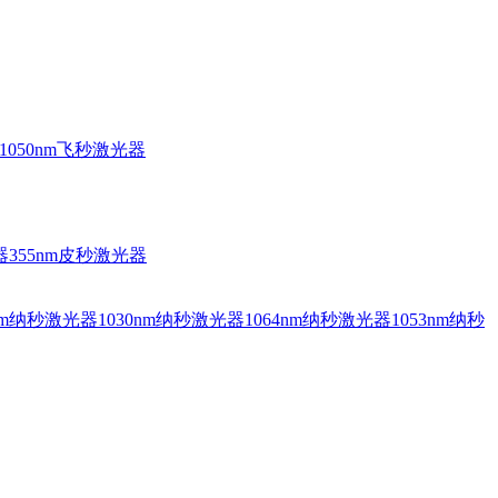
1050nm飞秒激光器
器
355nm皮秒激光器
2nm纳秒激光器
1030nm纳秒激光器
1064nm纳秒激光器
1053nm纳秒