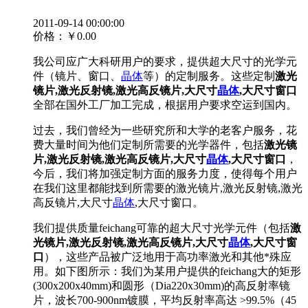
2011-09-14 00:00:00
价格：
￥0.00
我公司应广大科研用户的要求，提供超大尺寸的光学元
件（镜片、窗口、
晶体
等）的定制服务。这些定制
激光
镜片,激光反射镜,激光高反镜片,大尺寸
晶体
,大尺寸窗口
全部在国外工厂加工完成，根据用户要求空运到国内。
过去，我们曾经为一些研究所和大学的老客户服务，花
费大量时间为他们定制所需要的光学器件，包括
激光镜
片,激光反射镜,激光高反镜片,大尺寸
晶体
,大尺寸窗口
，
今后，我们将加强定制方面的服务力度，使得每个用户
在我们这里都能找到所需要的激光镜片,激光反射镜,激光
高反镜片,大尺寸
晶体
,大尺寸窗口。
我们提供质量feichang可靠的超大尺寸光学元件（包括
激
光镜片,激光反射镜,激光高反镜片,大尺寸
晶体
,大尺寸窗
口
），这些产品被广泛地用于高功率激光和其他*殊应
用。如下图所示：我们为某用户提供的feichang大的矩形
(300x200x40mm)和圆形（Dia220x30mm)的高反射率镜
片，波长700-900nm镀膜，平均反射率高达 >99.5%（45