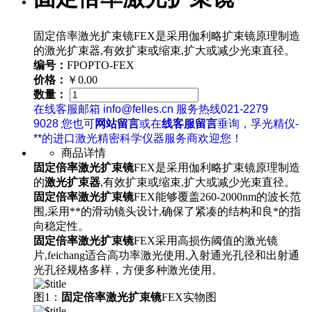
固定倍率激光扩束镜FEX是采用伽利略扩束镜原理制造
的激光扩束器,有效扩束或缩束,扩大或减少光束直径。
编号：
FPOPTO-FEX
价格：
￥0.00
数量：
在线客服邮箱 info@felles.cn 服务热线021-2279
9028 您也可
网站留言
或在
线客服留言
垂询，孚光精仪-
**的进口激光精密科学仪器服务商欢迎您！
商品详情
固定倍率激光扩束镜
FEX是采用伽利略扩束镜原理制造
的
激光扩束器
,有效扩束或缩束,扩大或减少光束直径。
固定倍率激光扩束镜
FEX能够覆盖260-2000nm的波长范
围,采用**的滑动镜头设计,确保了紧凑的结构和良*的指
向稳定性。
固定倍率激光扩束镜
FEX采用高损伤阈值的激光镜
片,feichang适合高功率激光使用,入射通光孔径和出射通
光孔径规格多样，方便多种激光使用。
图1：
固定倍率激光扩束镜
FEX实物图