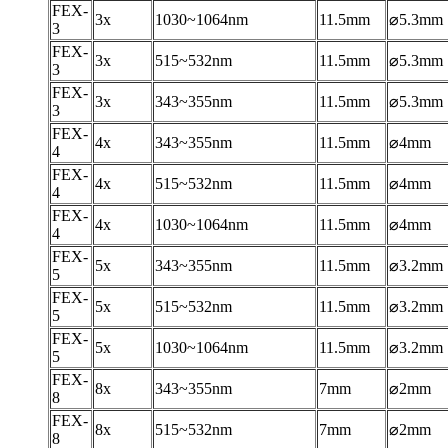
FEX-
3
x
1030
~
1064nm
11.5mm
⌀5.3mm
3
FEX-
3
x
515~532nm
11.5mm
⌀5.3mm
3
FEX-
3
x
343~355nm
11.5mm
⌀5.3mm
3
FEX-
4
x
343~355nm
11.5mm
⌀4mm
4
FEX-
4
x
515~532nm
11.5mm
⌀4mm
4
FEX-
4
x
1030~1064nm
11.5mm
⌀4mm
4
FEX-
5
x
343~355nm
11.5mm
⌀3.2mm
5
FEX-
5
x
515~532nm
11.5mm
⌀3.2mm
5
FEX-
5
x
1030~1064nm
11.5mm
⌀3.2mm
5
FEX-
8
x
343~355nm
7mm
⌀2mm
8
FEX-
8
x
515~532nm
7mm
⌀2mm
8