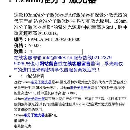
这款193nm准分子激光器是ArF激光器和深紫外激光器的
代表产品,适合准分子激光医学,科研和激光应用。193nm
准分子激光器是良*的紫外光源,脉冲能量高达6mJ，脉冲
重复频率高达1000Hz。
编号：
FPMLA-MIL-200/500/1000
价格：
￥0.00
数量：
在线客服邮箱 info@felles.cn 服务热线021-2279
9028 您也可
网站留言
或在
线客服留言
垂询，孚光精仪-
**的进口激光精密科学仪器服务商欢迎您！
商品详情
这款193nm
准分子激光器
是ArF激光器和深紫外激光器的代表产品,适合准分
紫外光源,脉冲
子激光医学,科研和激光应用。193nm
准分子激光器
是良*的
能量高达
，脉冲重复频率高达
。
6mJ
1000Hz
是市场上使用寿命***长、可靠性***高、运行成本***
193nm
准分子激光器
低的紫外激光器,其良*的能量稳定性使其feichang适合紫外激光医学和科研
等要求较高的应用。
主要*点
193nm
准分子激光器
坚固设计
电晕预电离