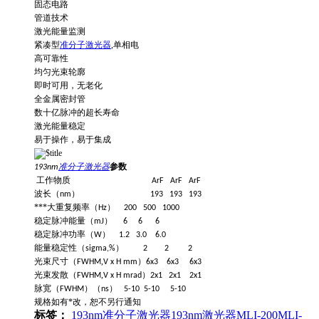
固态电路
管道技术
激光能量监测
紧凑型
准分子激光器
,单相电
高可靠性
均匀光束轮廓
即时可用，无老化
全金属密封管
数十亿脉冲的超长寿命
激光能量稳定
易于操作，易于集成
参数
193nm
准分子激光器
工作物质 ArF ArF ArF
波长（
）
nm
193 193 193
***大重复频率（
）
Hz
200 500 1000
稳定脉冲能量（
）
mJ
6 6 6
稳定脉冲功率（
）
W
1.2 3.0 6.0
能量稳定性（
）
sigma,%
2 2 2
光束尺寸（
,
）
FWHM
V x H mm
6x3 6x3 6x3
光束发散（
,
）
FWHM
V x H mrad
2x1 2x1 2x1
脉宽（
）（
）
FWHM
ns
5-10 5-10 5-10
规格如有*改，恕不另行通知
标签：
193nm准分子激光器
193nm激光器
MLI-200
MLI-