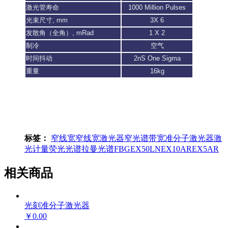
激光管寿命
1000 Million Pulses
光束尺寸, mm
3X 6
发散角（全角）, mRad
1 X 2
制冷
空气
时间抖动
2nS One Sigma
重量
16kg
标签：
窄线宽
窄线宽激光器
窄光谱带宽
准分子激光器
激
光计量
荧光光谱
拉曼光谱
FBG
EX50LN
EX10AR
EX5AR
相关商品
光刻准分子激光器
￥0.00