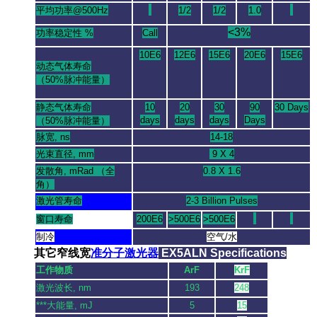
平均功率@500Hz
1/2
1/2
1.0
<3%
功率稳定性 %
Call
10E6
12E6
15E6
20E6
15E6
动态气体寿命
（50%脉冲能量）
静态气体寿命
10
20
30
90
30 Days
days
days
days
Days
（50%脉冲能量）
脉宽, ns
14-18
光束直径, mm
9 X 4
发散角, mRad （全
0.8 X 1.6
角）
激光管寿命
2-3 Billion Pulses
窗口寿命
200E6
>500E6
>500E6
制冷
空气/水
其它窄线宽
准分子激光器
EX5ALN Specifications
工作物质
ArF
KrF
激光波长, nm
193
248
***大能量, mJ
5
15