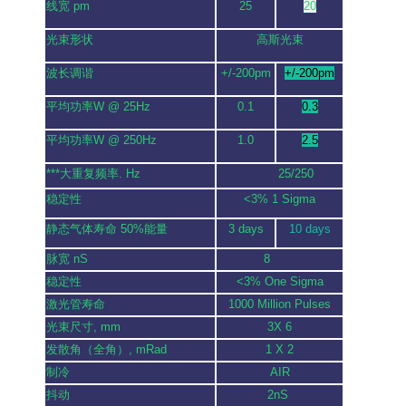
线宽 pm
25
20
光束形状
高斯光束
波长调谐
+/-200pm
+/-200pm
平均功率W @ 25Hz
0.1
0.3
平均功率W @ 250Hz
1.0
2.5
***大重复频率. Hz
25/250
稳定性
<3% 1 Sigma
静态气体寿命 50%能量
3 days
10 days
脉宽 nS
8
稳定性
<3% One Sigma
激光管寿命
1000 Million Pulses
光束尺寸, mm
3X 6
发散角（全角）, mRad
1 X 2
制冷
AIR
抖动
2nS