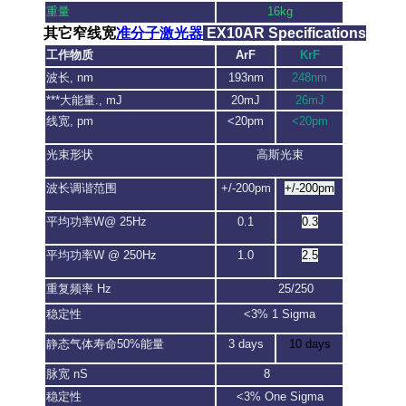
重量
16kg
其它窄线宽
准分子激光器
EX10AR Specifications
工作物质
ArF
KrF
波长, nm
193nm
248nm
***大能量., mJ
20mJ
26mJ
线宽, pm
<20pm
<20pm
光束形状
高斯光束
波长调谐范围
+/-200pm
+/-200pm
平均功率W@ 25Hz
0.1
0.3
平均功率W @ 250Hz
1.0
2.5
重复频率 Hz
25/250
稳定性
<3% 1 Sigma
静态气体寿命50%能量
3 days
10 days
脉宽 nS
8
稳定性
<3% One Sigma