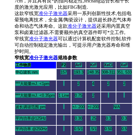
7cm，并且具有良*的指向稳定性,feichang适合长相干长
度的激光激光应用，比如FBG制造.
这款窄线宽
准分子激光器
采用一系列创新性技术,包括电
晕预电离技术，全金属/陶瓷设计，提供超长静态气体寿
命和动态气体寿命。这款
准分子激光器
还采用内置真空
泵和卤素过滤器,不需要额外的真空器件即可*立工作,
窄线宽
准分子激光器
可以通过计算机配套软件控制,软件
可自动控制稳定激光输出，可提示用户激光器寿命和维
护时间。
窄线宽
准分子激光器
规格参数
EX50
LN
Specifications
工作物质
F2
ArF
KrF
XeCl
XeF
中心波长 nm
157
193.3
248.35
308-311
351, 533
***大能量mJ. <1pm
2
4
2
2
***大能量mJ. <0.35pm
1 Line
0.75
2
波长调谐范围 pm
+/- 200
+/-200
N/A
平均功率@125Hz
0.30
.25
0.3
0.3
平均功率 @250Hz
0.5/1
.5/1
0.50
0.5