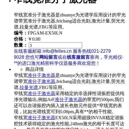
窄线宽准分子激光器是zhuanye为光谱学应用设计的窄光
谱带宽准分子激光器,feichang适合光刻,激光计量,荧光光
谱,拉曼光谱,FBG等应用。
编号：
FPGAM-EX50LN
价格：
￥0.00
数量：
在线客服邮箱 info@felles.cn 服务热线021-2279
9028 您也可
网站留言
或在
线客服留言
垂询，孚光精仪-
**的进口激光精密科学仪器服务商欢迎您！
商品详情
窄线宽
准分子激光器
是zhuanye为光谱学应用设计的窄光
谱带宽
准分子激光器
,feichang适合光刻,激光计量,荧光光
谱,
拉曼光谱
,FBG等应用。
窄线宽
准分子激光器
采用稳定的非选择性谐振腔提供纯
净光谱输出,例如ArF
准分子激光器
的带宽约500pm,我们
还可以在谐振腔内插入波长色散元件提供*窄线宽的表
现，比如光谱线宽可到0.08pm,具有**的相干性能。
窄线宽
准分子激光器
EX50LN采用超级INVAR稳定谐振
腔技术获得稳定的激光性能,248nm激光的相干长度可达