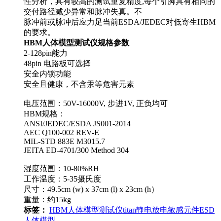
性分析，具有较高的测试重复精度,每个引脚具有相同的
交付路径减少异常和脉冲失真。不
脉冲前或脉冲后应力足当前ESDA/JEDEC对低寄生HBM
的要求。
HBM人体模型测试仪规格参数
2-128pin能力
48pin 电路板可选择
安全内锁功能
安全且健康，不含汞等危害元素
电压范围：50V-16000V, 步进1V, 正负均可
HBM规格：
ANSI/JEDEC/ESDA JS001-2014
AEC Q100-002 REV-E
MIL-STD 883E M3015.7
JEITA ED-4701/300 Method 304
湿度范围：10-80%RH
工作温度：5-35摄氏度
尺寸：49.5cm (w) x 37cm (l) x 23cm (h）
重量：约15kg
标签：
HBM
人体模型测试仪
titan
静电放电敏感元件
ESD
人体模型