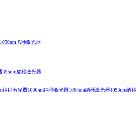
1050nm飞秒激光器
器
355nm皮秒激光器
2nm纳秒激光器
1030nm纳秒激光器
1064nm纳秒激光器
1053nm纳秒