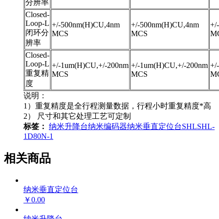
分辨率
Closed-
Loop-L
+/-500nm(H)CU,4nm
+/-500nm(H)CU,4nm
+/
闭环分
MCS
MCS
M
辨率
Closed-
Loop-L
+/-1um(H)CU,+/-200nm
+/-1um(H)CU,+/-200nm
+/
重复精
MCS
MCS
M
度
说明：
1）重复精度是全行程测量数据，行程小时重复精度*高
2） 尺寸和其它处理工艺可定制
标签：
纳米升降台
纳米编码器
纳米垂直定位台
SHL
SHL-
1D80N-1
相关商品
纳米垂直定位台
￥0.00
纳米升降台