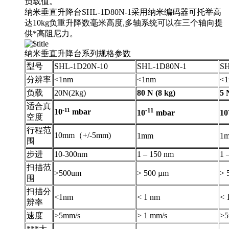
负载值。
纳米垂直升降台SHL-1D80N-1采用纳米编码器可托举高
达10kg负重升降数毫米高度,多轴系统可以在三个轴向提
供*高阻尼力。
纳米垂直升降台系列规格参数
型号
SHL-1D20N-10
SHL-1D80N-1
SH
分辨率
<1nm
<1nm
<
负载
20N(2kg)
80 N (8 kg)
5 
适合真
-11
-11
10
mbar
10
mbar
10
空度
行程范
10mm（+/-5mm)
1mm
1
围
步进
10-300nm
1 – 150 nm
1 
扫描范
>500um
> 500 µm
> 
围
扫描分
<1nm
< 1 nm
< 
辨率
速度
>5mm/s
> 1 mm/s
>5
***大