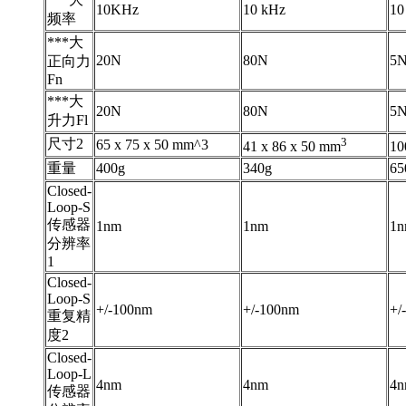
10KHz
10 kHz
10
频率
***大
20N
80N
5
正向力
Fn
***大
20N
80N
5
升力Fl
3
尺寸2
65 x 75 x 50 mm^3
41 x 86 x 50 mm
10
重量
400g
340g
65
Closed-
Loop-S
传感器
1nm
1nm
1
分辨率
1
Closed-
Loop-S
+/-100nm
+/-100nm
+/
重复精
度2
Closed-
Loop-L
4nm
4nm
4
传感器