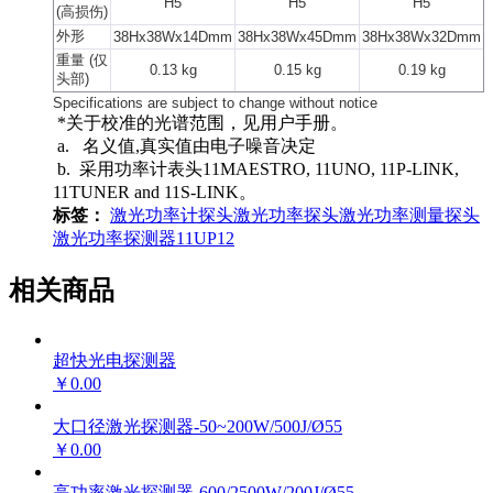
H5
H5
H5
(高损伤)
外形
38Hx38Wx14Dmm
38Hx38Wx45Dmm
38Hx38Wx32Dmm
重量 (仅
0.13 kg
0.15 kg
0.19 kg
头部)
Specifications are subject to change without notice
*关于校准的光谱范围，见用户手册。
a. 名义值,真实值由电子噪音决定
b. 采用功率计表头11MAESTRO, 11UNO, 11P-LINK,
11TUNER and 11S-LINK。
标签：
激光功率计探头
激光功率探头
激光功率测量探头
激光功率探测器
11UP12
相关商品
超快光电探测器
￥0.00
大口径激光探测器-50~200W/500J/Ø55
￥0.00
高功率激光探测器-600/2500W/200J/Ø55