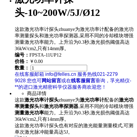
头-10~200W/5J/Ø12
这款激光功率计探头zhuanye为激光功率计配备的激光功
率测量探头和激光功率探测器,采用不同的冷却模块增强
测量激光功率能力。上升沿为0.3秒,激光损伤阈值高达
36kW/cm2,只有14mm厚。
编号：
FPSTA-11UP12
价格：
￥0.00
数量：
在线客服邮箱 info@felles.cn 服务热线021-2279
9028 您也可
网站留言
或在
线客服留言
垂询，孚光精仪-
**的进口激光精密科学仪器服务商欢迎您！
商品详情
这款
激光功率计探头
zhuanye为
激光功率计
配备的
激光功
率测量探头
和
激光功率探测器
,采用不同的冷却模块增强
测量激光功率
能力。上升沿为0.3秒,激光损伤阈值高达
36kW/cm2,只有14mm厚。
这款激光功率计探头也有对应的激光能量测量模式,可测
单次激光脉冲能量高达5J。