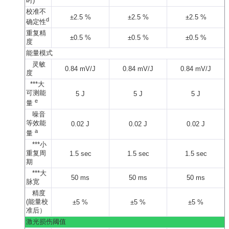
时)
校准不
±2.5 %
±2.5 %
±2.5 %
d
确定性
重复精
±0.5 %
±0.5 %
±0.5 %
度
能量模式
灵敏
0.84 mV/J
0.84 mV/J
0.84 mV/J
度
***大
可测能
5 J
5 J
5 J
e
量
噪音
等效能
0.02 J
0.02 J
0.02 J
a
量
***小
重复周
1.5 sec
1.5 sec
1.5 sec
期
***大
50 ms
50 ms
50 ms
脉宽
精度
(能量校
±5 %
±5 %
±5 %
准后）
激光损伤阈值