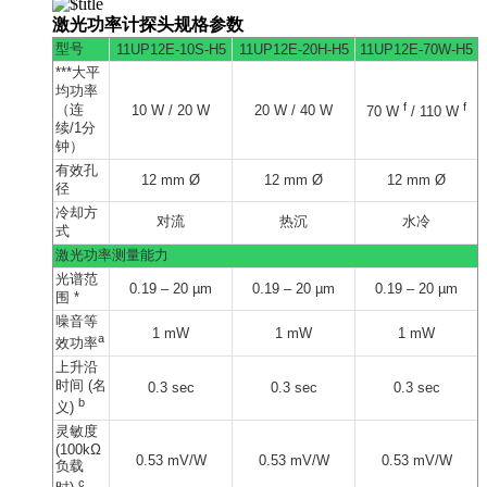
激光功率计探头规格参数
型号
11UP12E-10S-H5
11UP12E-20H-H5
11UP12E-70W-H5
***大平
均功率
f
f
（连
10 W / 20 W
20 W / 40 W
70 W
/ 110 W
续/1分
钟）
有效孔
12 mm Ø
12 mm Ø
12 mm Ø
径
冷却方
对流
热沉
水冷
式
激光功率测量能力
光谱范
0.19 – 20 µm
0.19 – 20 µm
0.19 – 20 µm
围 *
噪音等
1 mW
1 mW
1 mW
a
效功率
上升沿
时间 (名
0.3 sec
0.3 sec
0.3 sec
b
义)
灵敏度
(100kΩ
0.53 mV/W
0.53 mV/W
0.53 mV/W
负载
c