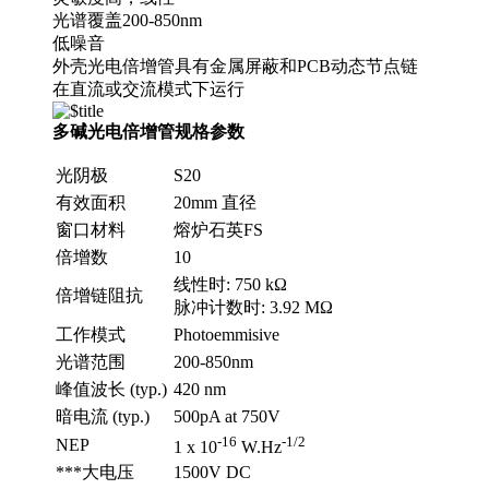
光谱覆盖200-850nm
低噪音
外壳光电倍增管具有金属屏蔽和PCB动态节点链
在直流或交流模式下运行
多碱光电倍增管规格参数
光阴极
S20
有效面积
20mm 直径
窗口材料
熔炉石英FS
倍增数
10
线性时: 750 kΩ
倍增链阻抗
脉冲计数时: 3.92 MΩ
工作模式
Photoemmisive
光谱范围
200-850nm
峰值波长 (typ.)
420 nm
暗电流 (typ.)
500pA at 750V
-16
-1/2
NEP
1 x 10
W.Hz
***大电压
1500V DC