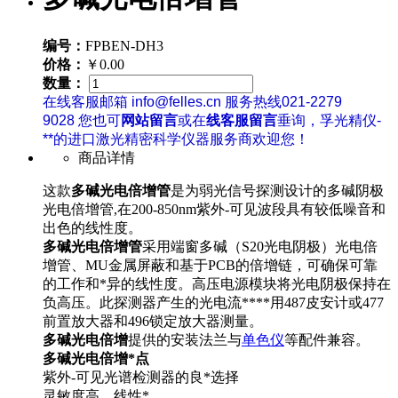
编号：
FPBEN-DH3
价格：
￥0.00
数量：
在线客服邮箱 info@felles.cn 服务热线021-2279
9028 您也可
网站留言
或在
线客服留言
垂询，孚光精仪-
**的进口激光精密科学仪器服务商欢迎您！
商品详情
这款
多碱光电倍增管
是为弱光信号探测设计的多碱阴极
光电倍增管,在200-850nm紫外-可见波段具有较低噪音和
出色的线性度。
多碱光电倍增管
采用端窗多碱（S20光电阴极）光电倍
增管、MU金属屏蔽和基于PCB的倍增链，可确保可靠
的工作和*异的线性度。高压电源模块将光电阴极保持在
负高压。此探测器产生的光电流****用487皮安计或477
前置放大器和496锁定放大器测量。
多碱光电倍增
提供的安装法兰与
单色仪
等配件兼容。
多碱光电倍增*点
紫外-可见光谱检测器的良*选择
灵敏度高，线性*