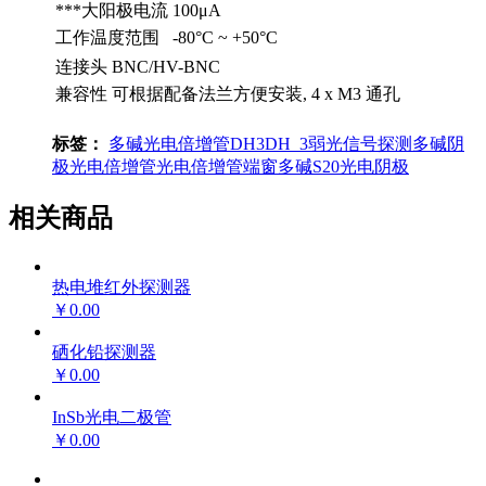
***大阳极电流
100μA
工作温度范围
-80°C ~ +50°C
连接头
BNC/HV-BNC
兼容性
可根据配备法兰方便安装, 4 x M3 通孔
标签：
多碱光电倍增管
DH3
DH_3弱光信号探测
多碱阴
极光电倍增管
光电倍增管
端窗多碱
S20光电阴极
相关商品
热电堆红外探测器
￥0.00
硒化铅探测器
￥0.00
InSb光电二极管
￥0.00