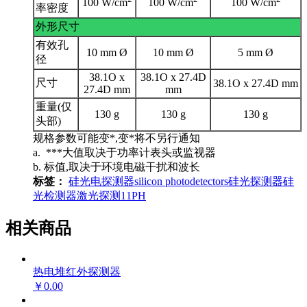
100 W/cm
100 W/cm
100 W/cm
率密度
外形尺寸
有效孔
10 mm Ø
10 mm Ø
5 mm Ø
径
38.1O x
38.1O x 27.4D
尺寸
38.1O x 27.4D mm
27.4D mm
mm
重量(仅
130 g
130 g
130 g
头部)
规格参数可能变*,变*将不另行通知
a. ***大值取决于功率计表头或监视器
b. 标值,取决于环境电磁干扰和波长
标签：
硅光电探测器
silicon photodetectors
硅光探测器
硅
光检测器
激光探测
11PH
相关商品
热电堆红外探测器
￥0.00