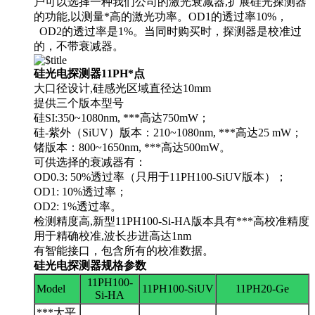
户可以选择一种我们公司的激光衰减器,扩展硅光探测器
的功能,以测量*高的激光功率。OD1的透过率10%，
OD2的透过率是1%。当同时购买时，探测器是校准过
的，不带衰减器。
硅光电探测器11PH*点
大口径设计,硅感光区域直径达10mm
提供三个版本型号
硅SI:350~1080nm, ***高达750mW；
硅-紫外（SiUV）版本：210~1080nm, ***高达25 mW；
锗版本：800~1650nm, ***高达500mW。
可供选择的衰减器有：
OD0.3: 50%透过率（只用于11PH100-SiUV版本）；
OD1: 10%透过率；
OD2: 1%透过率。
检测精度高,新型11PH100-Si-HA版本具有***高校准精度
用于精确校准,波长步进高达1nm
有智能接口，包含所有的校准数据。
硅光电探测器规格参数
11PH100-
Model
11PH100-SiUV
11PH20-Ge
Si-HA
***大平