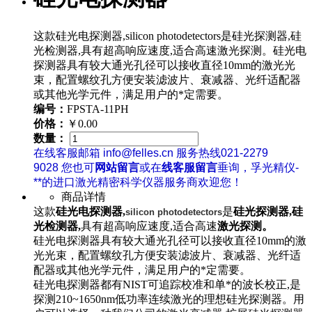
这款硅光电探测器,silicon photodetectors是硅光探测器,硅
光检测器,具有超高响应速度,适合高速激光探测。硅光电
探测器具有较大通光孔径可以接收直径10mm的激光光
束，配置螺纹孔方便安装滤波片、衰减器、光纤适配器
或其他光学元件，满足用户的*定需要。
编号：
FPSTA-11PH
价格：
￥0.00
数量：
在线客服邮箱 info@felles.cn 服务热线021-2279
9028 您也可
网站留言
或在
线客服留言
垂询，孚光精仪-
**的进口激光精密科学仪器服务商欢迎您！
商品详情
这款
硅光电探测器,
是
硅光探测器,硅
silicon photodetectors
光检测器,
具有超高响应速度,适合高速
激光探测。
硅光电探测器具有较大通光孔径可以接收直径10mm的激
光光束，配置螺纹孔方便安装滤波片、衰减器、光纤适
配器或其他光学元件，满足用户的*定需要。
硅光电探测器都有NIST可追踪校准和单*的波长校正,是
探测210~1650nm低功率连续激光的理想硅光探测器。用