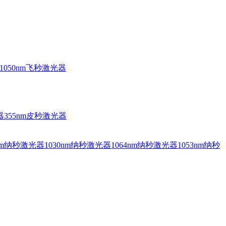
1050nm飞秒激光器
器
355nm皮秒激光器
2nm纳秒激光器
1030nm纳秒激光器
1064nm纳秒激光器
1053nm纳秒