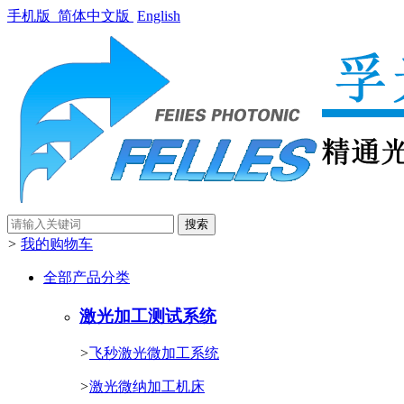
手机版
简体中文版
English
>
我的购物车
全部产品分类
激光加工测试系统
>
飞秒激光微加工系统
>
激光微纳加工机床