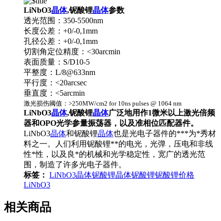
LiNbO3
晶体
,铌酸锂
晶体
参数
透光范围：350-5500nm
长度公差：+0/-0,1mm
孔径公差：+0/-0,1mm
切割角定位精度：<30arcmin
表面质量：S/D10-5
平整度：L/8@633nm
平行度：<20arcsec
垂直度：<5arcmin
激光损伤阈值：>
250
M
W/cm2 for 10ns pulses @ 1064 nm
LiNbO3
晶体
,铌酸锂
晶体
广泛地用作1微米以上激光倍频
器和OPO光学参量振荡器，以及准相位匹配器件
。
LiNbO3
晶体
和铌酸锂
晶体
也是光电子器件的***为*秀材
料之一。人们利用铌酸锂**的电光，光弹，压电和非线
性*性，以及良*的机械和光学稳定性，宽广的透光范
围，制造了许多光电子器件。
标签：
LiNbO3晶体
铌酸锂晶体
铌酸锂
铌酸锂价格
LiNbO3
相关商品