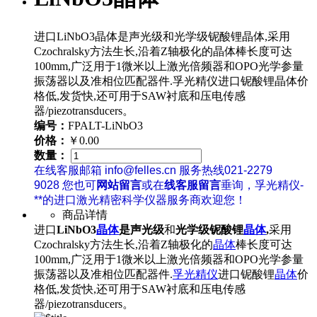
进口LiNbO3晶体是声光级和光学级铌酸锂晶体,采用
Czochralsky方法生长,沿着Z轴极化的晶体棒长度可达
100mm,广泛用于1微米以上激光倍频器和OPO光学参量
振荡器以及准相位匹配器件.孚光精仪进口铌酸锂晶体价
格低,发货快,还可用于SAW衬底和压电传感
器/piezotransducers。
编号：
FPALT-LiNbO3
价格：
￥0.00
数量：
在线客服邮箱 info@felles.cn 服务热线021-2279
9028 您也可
网站留言
或在
线客服留言
垂询，孚光精仪-
**的进口激光精密科学仪器服务商欢迎您！
商品详情
进口
LiNbO3
晶体
是声光级
和
光学级
铌酸锂
晶体
,
采用
Czochralsky方法生长,沿着Z轴极化的
晶体
棒长度可达
100mm,广泛用于1微米以上激光倍频器和OPO光学参量
振荡器以及准相位匹配器件.
孚光精仪
进口铌酸锂
晶体
价
格低,发货快,还可用于SAW衬底和压电传感
器/piezotransducers。