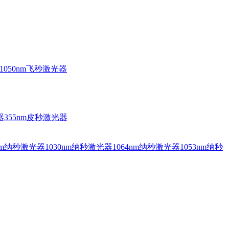
1050nm飞秒激光器
器
355nm皮秒激光器
2nm纳秒激光器
1030nm纳秒激光器
1064nm纳秒激光器
1053nm纳秒