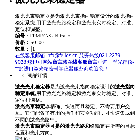
激光光束稳定器是为激光光束指向稳定设计的激光指向
稳定系统,用于激光光路稳定和激光束实时稳定、对准、
定位和调整。
编号：
FPMRC-Stabilization
价格：
￥0.00
数量：
在线客服邮箱 info@felles.cn 服务热线021-2279
9028 您也可
网站留言
或在
线客服留言
垂询，孚光精仪-
**的进口激光精密科学仪器服务商欢迎您！
商品详情
激光光束稳定器
是为激光光束指向稳定设计的
激光指向
稳定系统
,
用于激光光路稳定和激光束实时稳定、对准、
定位和调整
。
激光光束稳定器
精确、快速而且稳定。
不需要用户交
互。
它们配备了有用的操作和安全功能，可快速集成到
不同的激光光路中。
激光光束稳定器可是的激光光路和
终稳定在所需的目标
位置和光束方向。