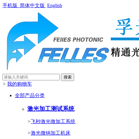
手机版
简体中文版
English
>
我的购物车
全部产品分类
激光加工测试系统
>
飞秒激光微加工系统
>
激光微纳加工机床