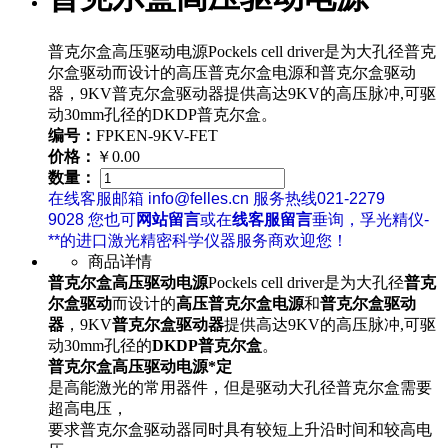
普克尔盒高压驱动电源Pockels cell driver是为大孔径普克
尔盒驱动而设计的高压普克尔盒电源和普克尔盒驱动
器，9KV普克尔盒驱动器提供高达9KV的高压脉冲,可驱
动30mm孔径的DKDP普克尔盒。
编号：
FPKEN-9KV-FET
价格：
￥0.00
数量：
在线客服邮箱 info@felles.cn 服务热线021-2279
9028 您也可
网站留言
或在
线客服留言
垂询，孚光精仪-
**的进口激光精密科学仪器服务商欢迎您！
商品详情
普克尔盒高压驱动电源
Pockels cell driver是为大孔径
普克
尔盒驱动
而设计的
高压普克尔盒电源
和
普克尔盒驱动
器
，9KV
普克尔盒驱动器
提供高达9KV的高压脉冲,可驱
动30mm孔径的
DKDP普克尔盒
。
普克尔盒高压驱动电源*定
是高能激光的常用器件，但是驱动大孔径普克尔盒需要
超高电压，
要求普克尔盒驱动器同时具有较短上升沿时间和较高电