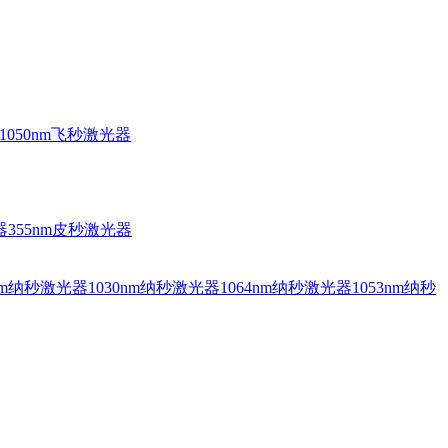
1050nm飞秒激光器
器
355nm皮秒激光器
2nm纳秒激光器
1030nm纳秒激光器
1064nm纳秒激光器
1053nm纳秒