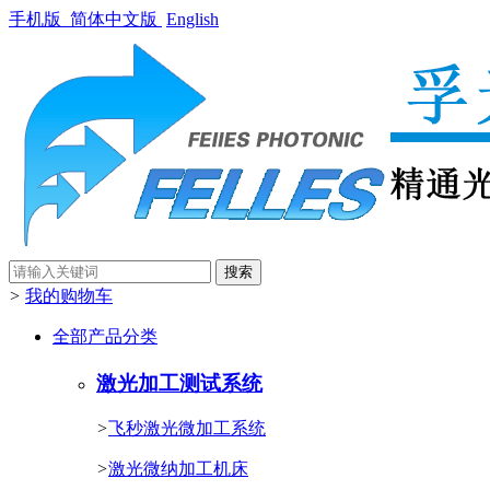
手机版
简体中文版
English
>
我的购物车
全部产品分类
激光加工测试系统
>
飞秒激光微加工系统
>
激光微纳加工机床