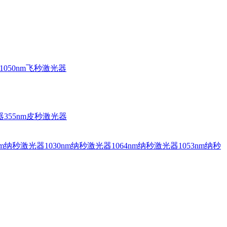
1050nm飞秒激光器
器
355nm皮秒激光器
2nm纳秒激光器
1030nm纳秒激光器
1064nm纳秒激光器
1053nm纳秒