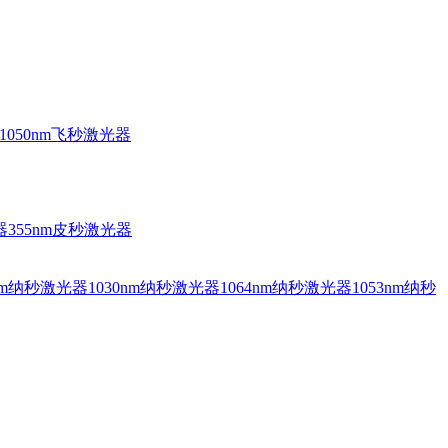
1050nm飞秒激光器
器
355nm皮秒激光器
2nm纳秒激光器
1030nm纳秒激光器
1064nm纳秒激光器
1053nm纳秒