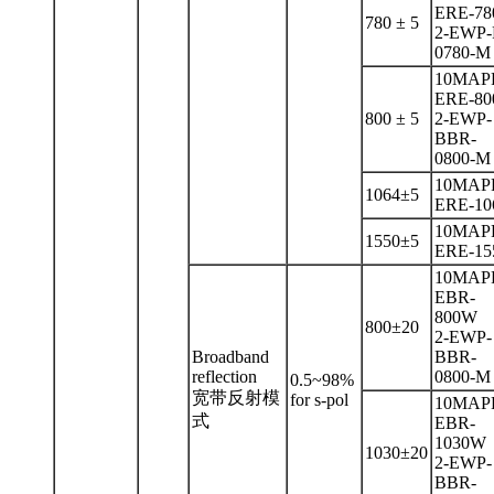
ERE-78
780 ± 5
2-EWP-
0780-M
10MAP
ERE-80
800 ± 5
2-EWP-
BBR-
0800-M
10MAP
1064±5
ERE-10
10MAP
1550±5
ERE-15
10MAP
EBR-
800W
800±20
2-EWP-
Broadband
BBR-
reflection
0800-M
0.5~98%
宽带反射模
for s-pol
10MAP
式
EBR-
1030W
1030±20
2-EWP-
BBR-