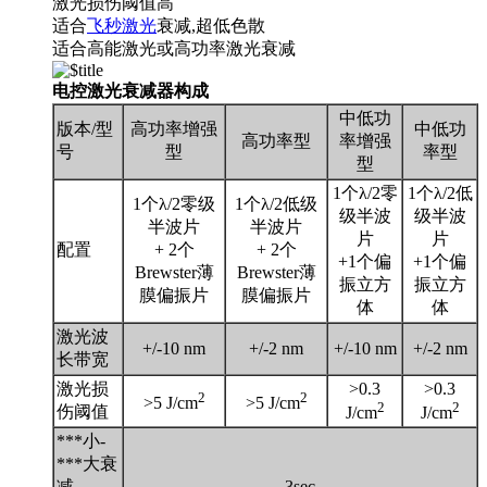
激光损伤阈值高
适合
飞秒激光
衰减,超低色散
适合高能激光或高功率激光衰减
电控激光衰减器构成
中低功
版本/型
高功率增强
中低功
高功率型
率增强
号
型
率型
型
1个λ/2零
1个λ/2低
1个λ/2零级
1个λ/2低级
级半波
级半波
半波片
半波片
片
片
配置
+ 2个
+ 2个
+1个偏
+1个偏
Brewster薄
Brewster薄
振立方
振立方
膜偏振片
膜偏振片
体
体
激光波
+/-10 nm
+/-2 nm
+/-10 nm
+/-2 nm
长带宽
激光损
>0.3
>0.3
2
2
>5 J/cm
>5 J/cm
2
2
伤阈值
J/cm
J/cm
***小-
***大衰
减
3sec