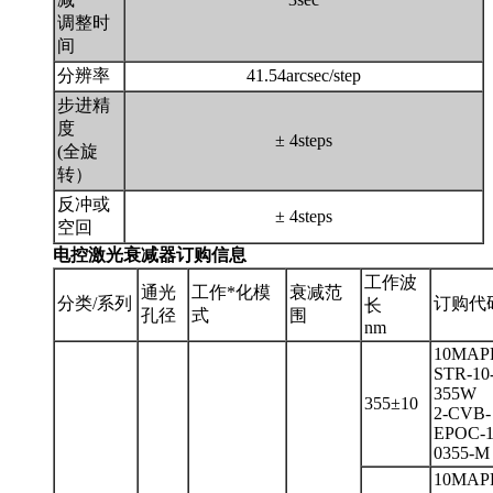
调整时
间
分辨率
41.54arcsec/step
步进精
度
± 4steps
(全旋
转）
反冲或
± 4steps
空回
电控激光衰减器订购信息
工作波
通光
工作*化模
衰减范
分类/系列
订购代
长
孔径
式
围
nm
10MAP
STR-10
355W
355±10
2-CVB-
EPOC-1
0355-M
10MAP