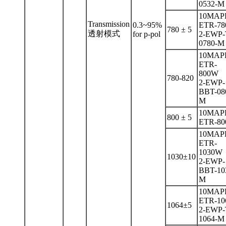
0532-M
10MAP
Transmission
0.3~95%
ETR-78
780 ± 5
透射模式
for p-pol
2-EWP-
0780-M
10MAP
ETR-
800W
780-820
2-EWP-
BBT-08
M
10MAP
800 ± 5
ETR-80
10MAP
ETR-
1030W
1030±10
2-EWP-
BBT-10
M
10MAP
ETR-10
1064±5
2-EWP-
1064-M