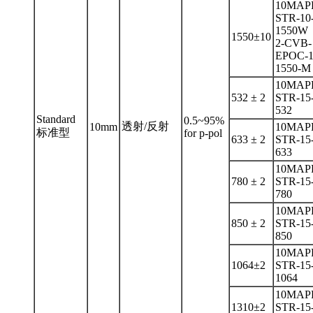
10MAP
STR-10
1550W
1550±10
2-CVB-
EPOC-1
1550-M
10MAP
532 ± 2
STR-15
532
Standard
0.5~95%
透射/反射
10mm
10MAP
标准型
for p-pol
633 ± 2
STR-15
633
10MAP
780 ± 2
STR-15
780
10MAP
850 ± 2
STR-15
850
10MAP
1064±2
STR-15
1064
10MAP
1310±2
STR-15