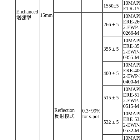
10MAP
1550±5
ETR-15
Enchanced
15mm
10MAP
增强型
ERE-26
266 ± 5
2-EWP-
0266-M
10MAP
ERE-35
355 ± 5
2-EWP-
0355-M
10MAP
ERE-40
400 ± 5
2-EWP-
0400-M
10MAP
ERE-51
515 ± 5
2-EWP-
0515-M
Reflection
0.3~99%
10MAP
反射模式
for s-pol
ERE-53
532 ± 5
2-EWP-
0532-M
10MAP