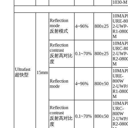
1030-M
10MAP
Reflection
URE-80
mode
4~96%
800±25
2-UWP-
反射模式
R1-0800
M
10MAP
Reflection
URC-80
contrast
0.1~70%
800±25
2-UWP-
反射高对比
R2-0800
度
M
Ultrafast
10MAP
15mm
超快型
URE-
Reflection
800W
4~96%
800±50
mode
2-UWP
R1-0800
M
10MAP
Reflection
URC-
contrast
800W
0.1~70%
800±50
反射高对比
2-UWP
R2-0800
度